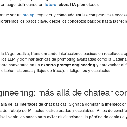
 en auge, delineando un
futuro
laboral IA
prometedor.
lmente ser un
prompt
engineer y cómo adquirir las competencias necesari
Exploraremos los pasos clave, desde los conceptos básicos hasta las té
 la IA generativa, transformando interacciones básicas en resultados o
 de los LLM y dominar técnicas de prompting avanzadas como la Caden
 para convertirse en un
experto prompt engineering
y aprovechar el
diseñan sistemas y flujos de trabajo inteligentes y escalables.
neering: más allá de chatear con
lá de las interfaces de chat básicas. Significa dominar la intersección 
ujos de trabajo de IA fiables, estructurados y escalables. Antes de cons
al sienta las bases para evitar alucinaciones, la pérdida de contexto y