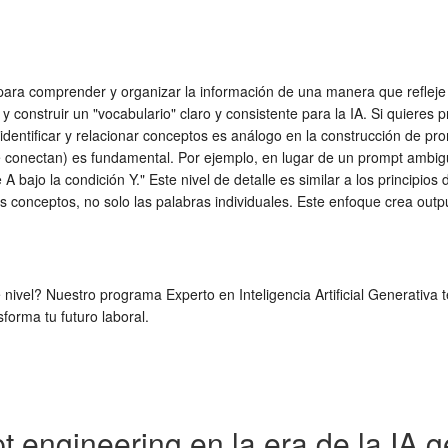
ara comprender y organizar la información de una manera que refleje el
e y construir un "vocabulario" claro y consistente para la IA. Si quieres
identificar y relacionar conceptos es análogo en la construcción de pro
se conectan) es fundamental. Por ejemplo, en lugar de un prompt ambigu
te A bajo la condición Y." Este nivel de detalle es similar a los princ
 los conceptos, no solo las palabras individuales. Este enfoque crea out
e nivel? Nuestro programa Experto en Inteligencia Artificial Generativ
forma tu futuro laboral.
 engineering en la era de la IA g