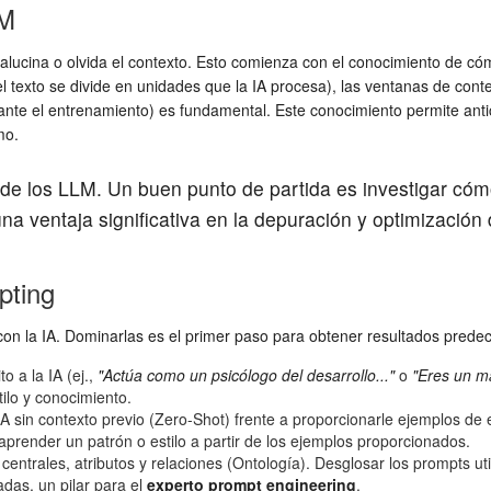
LM
alucina o olvida el contexto. Esto comienza con el conocimiento de c
exto se divide en unidades que la IA procesa), las ventanas de contex
ante el entrenamiento) es fundamental. Este conocimiento permite antic
mo.
ca de los LLM. Un buen punto de partida es investigar c
una ventaja significativa en la depuración y optimización
pting
on la IA. Dominarlas es el primer paso para obtener resultados predeci
o a la IA (ej.,
"Actúa como un psicólogo del desarrollo..."
o
"Eres un ma
tilo y conocimiento.
A sin contexto previo (Zero-Shot) frente a proporcionarle ejemplos de 
prender un patrón o estilo a partir de los ejemplos proporcionados.
centrales, atributos y relaciones (Ontología). Desglosar los prompts uti
adas, un pilar para el
experto prompt engineering
.