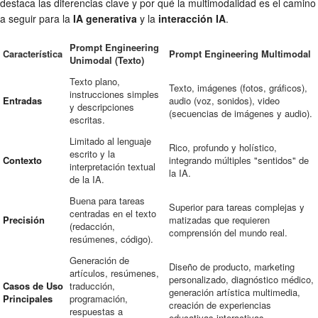
destaca las diferencias clave y por qué la multimodalidad es el camino
a seguir para la
IA generativa
y la
interacción IA
.
Prompt Engineering
Característica
Prompt Engineering Multimodal
Unimodal (Texto)
Texto plano,
Texto, imágenes (fotos, gráficos),
instrucciones simples
Entradas
audio (voz, sonidos), video
y descripciones
(secuencias de imágenes y audio).
escritas.
Limitado al lenguaje
Rico, profundo y holístico,
escrito y la
Contexto
integrando múltiples "sentidos" de
interpretación textual
la IA.
de la IA.
Buena para tareas
Superior para tareas complejas y
centradas en el texto
Precisión
matizadas que requieren
(redacción,
comprensión del mundo real.
resúmenes, código).
Generación de
Diseño de producto, marketing
artículos, resúmenes,
personalizado, diagnóstico médico,
Casos de Uso
traducción,
generación artística multimedia,
Principales
programación,
creación de experiencias
respuestas a
educativas interactivas.