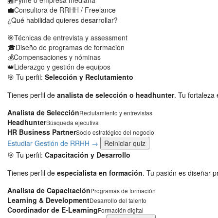
💼
Consultora de RRHH / Freelance
¿Qué habilidad quieres desarrollar?
🎯
Técnicas de entrevista y assessment
🎓
Diseño de programas de formación
💰
Compensaciones y nóminas
👑
Liderazgo y gestión de equipos
🎯 Tu perfil:
Selección y Reclutamiento
Tienes perfil de
analista de selección o headhunter
. Tu fortaleza
Analista de Selección
Reclutamiento y entrevistas
Headhunter
Búsqueda ejecutiva
HR Business Partner
Socio estratégico del negocio
Estudiar Gestión de RRHH →
Reiniciar quiz
🎯 Tu perfil:
Capacitación y Desarrollo
Tienes perfil de
especialista en formación
. Tu pasión es diseñar p
Analista de Capacitación
Programas de formación
Learning & Development
Desarrollo del talento
Coordinador de E-Learning
Formación digital