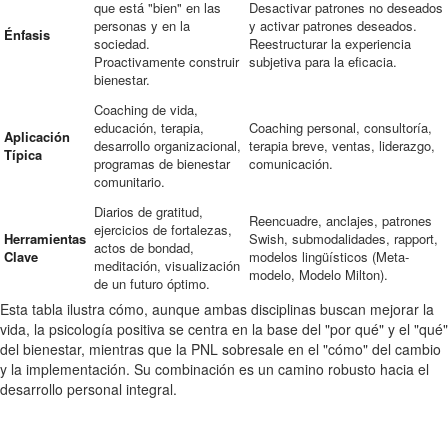
que está "bien" en las
Desactivar patrones no deseados
personas y en la
y activar patrones deseados.
Énfasis
sociedad.
Reestructurar la experiencia
Proactivamente construir
subjetiva para la eficacia.
bienestar.
Coaching de vida,
educación, terapia,
Coaching personal, consultoría,
Aplicación
desarrollo organizacional,
terapia breve, ventas, liderazgo,
Típica
programas de bienestar
comunicación.
comunitario.
Diarios de gratitud,
Reencuadre, anclajes, patrones
ejercicios de fortalezas,
Herramientas
Swish, submodalidades, rapport,
actos de bondad,
Clave
modelos lingüísticos (Meta-
meditación, visualización
modelo, Modelo Milton).
de un futuro óptimo.
Esta tabla ilustra cómo, aunque ambas disciplinas buscan mejorar la
vida, la psicología positiva se centra en la base del "por qué" y el "qué"
del bienestar, mientras que la PNL sobresale en el "cómo" del cambio
y la implementación. Su combinación es un camino robusto hacia el
desarrollo personal integral.