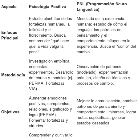
PNL (Programación Neuro-
Aspecto
Psicología Positiva
Lingüística)
Estudio científico de las
Modelado de la excelencia
fortalezas humanas, la
humana; estudio de cómo el
felicidad y el
lenguaje, los patrones de
Enfoque
florecimiento. Busca
pensamiento y el
Principal
comprender "qué hace
comportamiento influyen en la
que la vida valga la
experiencia. Busca el "cómo" del
pena".
cambio.
Investigación empírica,
encuestas,
Observación de patrones
experimentos. Desarrollo
(modelado), experimentación
Metodología
de teorías y modelos (ej.
práctica, diseño de técnicas y
PERMA, Fortalezas
procesos de cambio.
VIA).
Aumentar emociones
Mejorar la comunicación, cambiar
positivas, compromiso,
patrones de pensamiento y
relaciones, significado y
Objetivos
comportamiento limitantes, lograr
logro (PERMA).
metas específicas, generar
Fomentar fortalezas y
estados deseados.
virtudes.
Comprender y cultivar lo