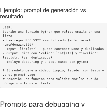
Ejemplo: prompt de generación vs
resultado
USER:

Escribe una función Python que valide emails en una 
lista.

- Usa regex RFC 5322 simplificado (solo formato 
name@domain.tld)

- Input: list[str] — puede contener None y duplicados

- Output: dict con "valid": list[str] y "invalid": 
list[str] (sin duplicados)

- Incluye docstring y 3 test cases con pytest

# El modelo genera código limpio, tipado, con tests — 
vs el prompt vago

# "escribe una función para validar emails" que da 
código sin tipos ni tests
Prompts para debugging y