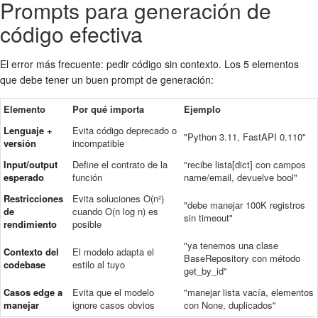
Prompts para generación de
código efectiva
El error más frecuente: pedir código sin contexto. Los 5 elementos
que debe tener un buen prompt de generación:
Elemento
Por qué importa
Ejemplo
Lenguaje +
Evita código deprecado o
"Python 3.11, FastAPI 0.110"
versión
incompatible
Input/output
Define el contrato de la
"recibe lista[dict] con campos
esperado
función
name/email, devuelve bool"
Restricciones
Evita soluciones O(n²)
"debe manejar 100K registros
de
cuando O(n log n) es
sin timeout"
rendimiento
posible
"ya tenemos una clase
Contexto del
El modelo adapta el
BaseRepository con método
codebase
estilo al tuyo
get_by_id"
Casos edge a
Evita que el modelo
"manejar lista vacía, elementos
manejar
ignore casos obvios
con None, duplicados"