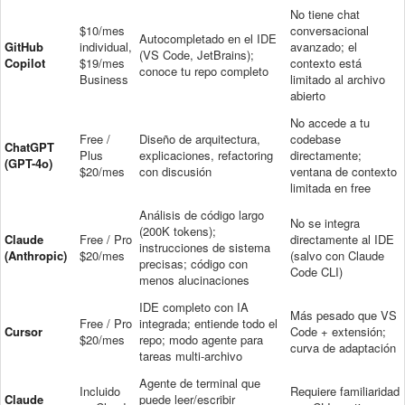
No tiene chat
$10/mes
conversacional
Autocompletado en el IDE
GitHub
individual,
avanzado; el
(VS Code, JetBrains);
Copilot
$19/mes
contexto está
conoce tu repo completo
Business
limitado al archivo
abierto
No accede a tu
Free /
Diseño de arquitectura,
codebase
ChatGPT
Plus
explicaciones, refactoring
directamente;
(GPT-4o)
$20/mes
con discusión
ventana de contexto
limitada en free
Análisis de código largo
No se integra
(200K tokens);
Claude
Free / Pro
directamente al IDE
instrucciones de sistema
(Anthropic)
$20/mes
(salvo con Claude
precisas; código con
Code CLI)
menos alucinaciones
IDE completo con IA
Más pesado que VS
Free / Pro
integrada; entiende todo el
Cursor
Code + extensión;
$20/mes
repo; modo agente para
curva de adaptación
tareas multi-archivo
Agente de terminal que
Incluido
Requiere familiaridad
Claude
puede leer/escribir