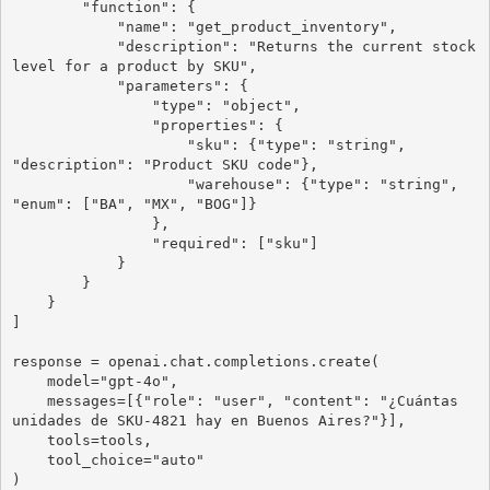
        "function": {

            "name": "get_product_inventory",

            "description": "Returns the current stock 
level for a product by SKU",

            "parameters": {

                "type": "object",

                "properties": {

                    "sku": {"type": "string", 
"description": "Product SKU code"},

                    "warehouse": {"type": "string", 
"enum": ["BA", "MX", "BOG"]}

                },

                "required": ["sku"]

            }

        }

    }

]

response = openai.chat.completions.create(

    model="gpt-4o",

    messages=[{"role": "user", "content": "¿Cuántas 
unidades de SKU-4821 hay en Buenos Aires?"}],

    tools=tools,

    tool_choice="auto"

)
