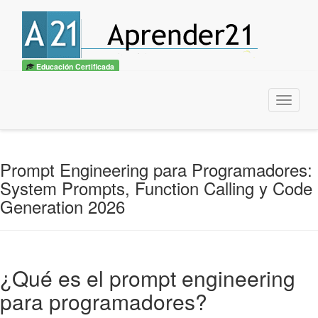
🎓
Convertite en
Experto IA + Prompt Engineering
— Curso UTN
Quiero ser experto →
×
Educación Certificada
Menu
Prompt Engineering para Programadores:
System Prompts, Function Calling y Code
Generation 2026
¿Qué es el prompt engineering
para programadores?