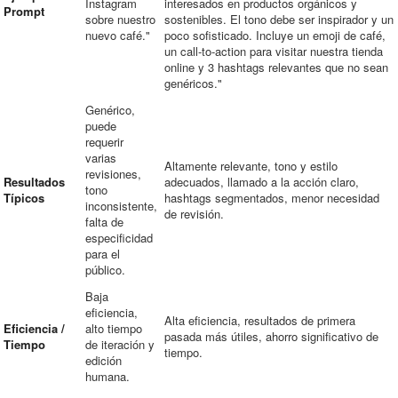
Instagram
interesados en productos orgánicos y
Prompt
sobre nuestro
sostenibles. El tono debe ser inspirador y un
nuevo café."
poco sofisticado. Incluye un emoji de café,
un call-to-action para visitar nuestra tienda
online y 3 hashtags relevantes que no sean
genéricos."
Genérico,
puede
requerir
varias
Altamente relevante, tono y estilo
revisiones,
Resultados
adecuados, llamado a la acción claro,
tono
Típicos
hashtags segmentados, menor necesidad
inconsistente,
de revisión.
falta de
especificidad
para el
público.
Baja
eficiencia,
Alta eficiencia, resultados de primera
Eficiencia /
alto tiempo
pasada más útiles, ahorro significativo de
Tiempo
de iteración y
tiempo.
edición
humana.