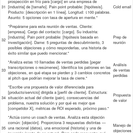
prospección en frío para [cargo] en una empresa de
31
[industria] de [tamaño]. Pain point probable: [hipótesis].
Cold email
Producto: [descripción en 1 línea]. Longitud: ≤100 palabras.
Asunto: 5 opciones con tasa de apertura en mente."
"Prepárame para esta reunión de ventas. Cliente:
[empresa]. Cargo del contacto: [cargo]. Su industria:
[industria]. Pain point probable: [hipótesis basada en
Prep de
32
investigación]. Dame: 5 preguntas de descubrimiento, 3
reunión
posibles objeciones y cómo responderlas, una historia de
éxito similar que puedo mencionar."
"Analiza estas 10 llamadas de ventas perdidas [pegar
Análisis
transcripciones o resúmenes]. Identifica los patrones en las
33
de ventas
objeciones, en qué etapa se pierden y 3 cambios concretos
perdidas
al pitch que podrían mejorar la tasa de cierre."
"Escribe una propuesta de valor diferenciada para
[producto/servicio] dirigida a [perfil de cliente]. Estructura:
Propuesta
34
situación actual del cliente (pain), consecuencias del
de valor
problema, nuestra solución y por qué es mejor que
[competidor X], métricas de ROI esperado, próximo paso."
"Actúa como un coach de ventas. Analiza esta objeción
común: [objeción]. Proporciona 3 respuestas distintas —
Manejo de
35
una racional (datos), una emocional (historia) y una de
objeciones