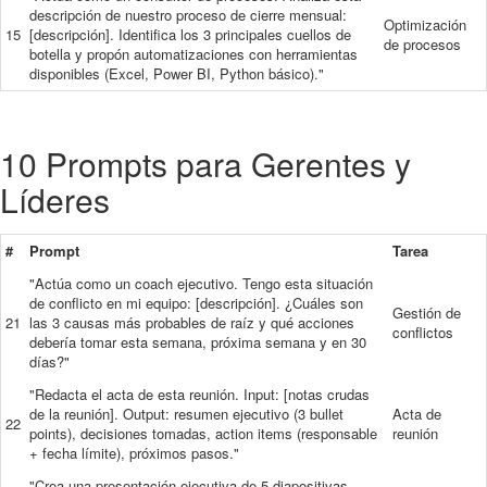
descripción de nuestro proceso de cierre mensual:
Optimización
15
[descripción]. Identifica los 3 principales cuellos de
de procesos
botella y propón automatizaciones con herramientas
disponibles (Excel, Power BI, Python básico)."
10 Prompts para Gerentes y
Líderes
#
Prompt
Tarea
"Actúa como un coach ejecutivo. Tengo esta situación
de conflicto en mi equipo: [descripción]. ¿Cuáles son
Gestión de
21
las 3 causas más probables de raíz y qué acciones
conflictos
debería tomar esta semana, próxima semana y en 30
días?"
"Redacta el acta de esta reunión. Input: [notas crudas
de la reunión]. Output: resumen ejecutivo (3 bullet
Acta de
22
points), decisiones tomadas, action items (responsable
reunión
+ fecha límite), próximos pasos."
"Crea una presentación ejecutiva de 5 diapositivas