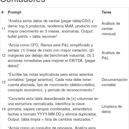
#
Prompt
Tarea
"Analiza estos datos de ventas [pegar tabla/CSV] y
Análisis de
dame: top 5 productos, tendencia MoM, producto con
11
ventas
mayor crecimiento en 3 meses, anomalías. Output:
mensual
bullet points + tabla resumen"
"Actúa como CFO. Revisa este P&L simplificado y
señala: (1) líneas de costo con mayor variación, (2)
Análisis de
12
márgenes por debajo del benchmark industrial, (3) 3
P&L
acciones inmediatas para mejorar el EBITDA. [pegar
datos]"
"Escribe las notas explicativas para estos asientos
contables: [pegar asientos]. Cada nota debe tener:
Documentación
13
cuenta afectada, tipo de movimiento (débito/crédito),
contable
concepto económico, y período de reconocimiento."
"Convierte esta tabla desordenada de [x] columnas en
una estructura normalizada. Identifica la clave
Limpieza de
14
primaria, separa campos combinados, estandariza
datos
fechas a formato YYYY-MM-DD y elimina duplicados.
Output: tabla limpia + lista de cambios realizados."
"Actúa como un consultor de procesos. Analiza esta