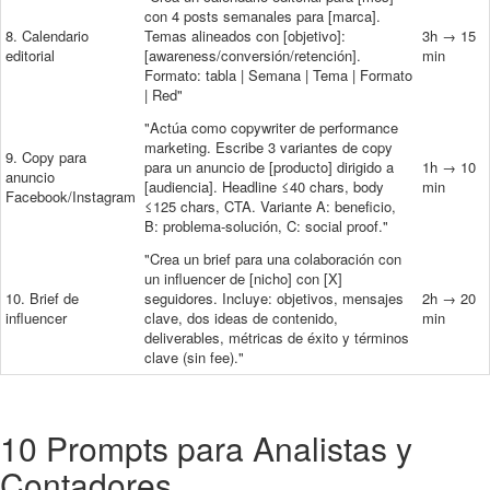
con 4 posts semanales para [marca].
8. Calendario
Temas alineados con [objetivo]:
3h → 15
editorial
[awareness/conversión/retención].
min
Formato: tabla | Semana | Tema | Formato
| Red"
"Actúa como copywriter de performance
marketing. Escribe 3 variantes de copy
9. Copy para
para un anuncio de [producto] dirigido a
1h → 10
anuncio
[audiencia]. Headline ≤40 chars, body
min
Facebook/Instagram
≤125 chars, CTA. Variante A: beneficio,
B: problema-solución, C: social proof."
"Crea un brief para una colaboración con
un influencer de [nicho] con [X]
10. Brief de
seguidores. Incluye: objetivos, mensajes
2h → 20
influencer
clave, dos ideas de contenido,
min
deliverables, métricas de éxito y términos
clave (sin fee)."
10 Prompts para Analistas y
Contadores