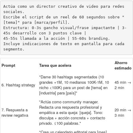
Actúa como un director creativo de video para redes 
sociales.

Escribe el script de un reel de 60 segundos sobre "
[tema]" para [marca/perfil].

Estructura: 0-3s gancho visual/frase impactante | 3-
45s desarrollo con 3 puntos clave |

45-55s llamada a la acción | 55-60s branding.

Incluye indicaciones de texto en pantalla para cada 
segmento.
Ahorro
Prompt
Tarea que acelera
estimado
"Dame 30 hashtags segmentados (10
grandes +1M, 10 medianos 100K-1M, 10
45 min →
6. Hashtag strategy
nicho <100K) para un post de [tema] en
2 min
[industria] para [país]"
"Actúa como community manager.
Redacta una respuesta profesional y
7. Respuesta a
20 min →
empática a esta queja: [queja]. Tono:
review negativa
3 min
disculpa + acción concreta + contacto
privado. ≤100 palabras."
"Crea un calendario editorial para [mes]