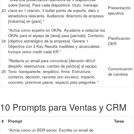
sobre [tema]. Para cada diapositiva: título, mensaje
Presentación
23
clave en 1 oración, 3 bullet points de soporte, dato o
ejecutiva
estadística relevante. Audiencia: directorio de empresa
[industria] en [país]."
"Actúa como experto en OKRs. Ayúdame a redactar los
OKRs para el equipo de [área] para [período]. Contexto:
Planificación
24
[objetivo estratégico de la empresa]. Genera 1
OKR
Objective con 3 Key Results medibles y alcanzables.
Incluye cómo medir cada KR."
"Redacta un email para comunicar [decisión difícil:
despido, reestructura, cambio de política] al equipo.
Comunicación
25
Tono: transparente, empático, firme. Estructura:
de cambios
contexto, decisión, razones (sin exceso), impacto
concreto, próximos pasos, espacio para preguntas."
10 Prompts para Ventas y CRM
#
Prompt
Tarea
"Actúa como un BDR senior. Escribe un email de