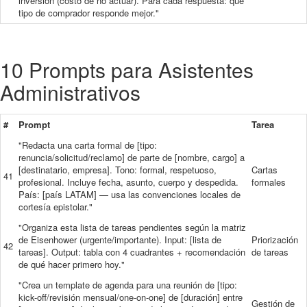
inversión (costo de no actuar). Para cada respuesta: qué
tipo de comprador responde mejor."
10 Prompts para Asistentes
Administrativos
#
Prompt
Tarea
"Redacta una carta formal de [tipo:
renuncia/solicitud/reclamo] de parte de [nombre, cargo] a
[destinatario, empresa]. Tono: formal, respetuoso,
Cartas
41
profesional. Incluye fecha, asunto, cuerpo y despedida.
formales
País: [país LATAM] — usa las convenciones locales de
cortesía epistolar."
"Organiza esta lista de tareas pendientes según la matriz
de Eisenhower (urgente/importante). Input: [lista de
Priorización
42
tareas]. Output: tabla con 4 cuadrantes + recomendación
de tareas
de qué hacer primero hoy."
"Crea un template de agenda para una reunión de [tipo:
kick-off/revisión mensual/one-on-one] de [duración] entre
Gestión de