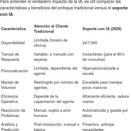
Para entender el verdadero impacto de la IA, es útil comparar las
características y beneficios del enfoque tradicional versus el
soporte
con IA
.
Atención al Cliente
Característica
Soporte con IA (2026)
Tradicional
Limitada (horario de
Disponibilidad
24/7/365
oficina)
Tiempo de
Variable, a menudo con
Instantáneo (para el 80%
Respuesta
esperas
de consultas)
Limitada, dependiente del
Hiper-personalizada a
Personalización
agente
escala
Manejo de
Restringido por número de
Escalable para manejar
Volumen
agentes
picos masivos
Eficiencia
Depende de la
Altamente eficiente, reduce
Operativa
capacitación del agente
costos
Resolución de
Manual, sujeta a error
Automatizada y guiada por
Problemas
humano
datos
Análisis y
Post-interacción, manual o
Proactivo, anticipa
Predicción
básica
necesidades