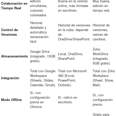
edición
Buena en la versión
Muy buena,
Colaboración en
simultánea,
online, más limitada
edición en
Tiempo Real
cursores
en escritorio.
tiempo real.
coloreados.
Historial
Historial de versiones
Historial de
detallado y
Control de
en la nube, depende
versiones,
automático,
Versiones
de
rastreo de
restauración
OneDrive/SharePoint.
cambios.
fácil.
Zoho
Google Drive
Local, OneDrive,
WorkDrive
Almacenamiento
(integrado, 15GB
SharePoint.
(integrado,
gratis).
5GB gratis).
Total con Google
Total con Microsoft
Total con Zoho
Workspace
365 (Excel,
Workplace
Integración
(Sheets, Slides,
PowerPoint,
(Sheet, Show,
Calendar, Gmail).
Outlook).
Mail).
Sí, con
Sí, con
configuración
Sí, nativo en
Modo Offline
configuración
previa en
escritorio.
previa.
Chrome.
Gratis para