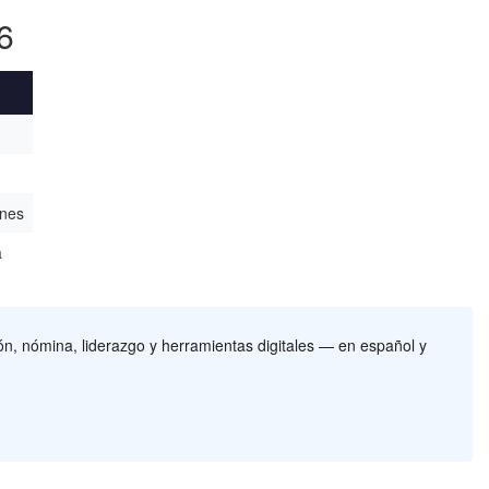
6
ones
a
, nómina, liderazgo y herramientas digitales — en español y