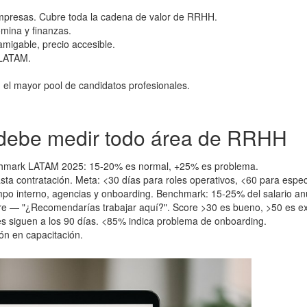
mpresas. Cubre toda la cadena de valor de RRHH.
ómina y finanzas.
amigable, precio accesible.
 LATAM.
n el mayor pool de candidatos profesionales.
e debe medir todo área de RRHH
enchmark LATAM 2025: 15-20% es normal, +25% es problema.
sta contratación. Meta: <30 días para roles operativos, <60 para espec
empo interno, agencias y onboarding. Benchmark: 15-25% del salario an
e — "¿Recomendarías trabajar aquí?". Score >30 es bueno, >50 es ex
s siguen a los 90 días. <85% indica problema de onboarding.
ón en capacitación.