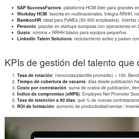
SAP SuccessFactors
: plataforma HCM líder para grandes e
Workday HCM
: favorita en multinacionales. Integra RRHH, n
BambooHR
: ideal para PyMEs (50-500 empleados). Interfaz 
Personio
: popular en startups europeas con operaciones en
Gusto
: nómina + RRHH básico para equipos pequeños.
LinkedIn Talent Solutions
: reclutamiento activo y pasivo co
KPIs de gestión del talento qu
Tasa de rotación
: (renuncias/plantilla promedio) × 100. B
Tiempo de cobertura de vacante
: días desde publicación ha
Costo por contratación
: suma de costos de publicación, ti
Índice de compromiso (eNPS)
: Employee Net Promoter Scor
Tasa de retención a 90 días
: qué % de nuevas contratacione
ROI de formación
: aumento de productividad/ventas / inversi