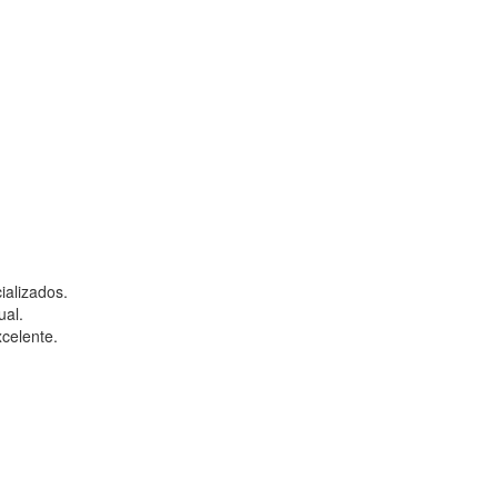
ializados.
ual.
celente.