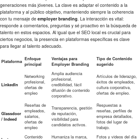
generaciones más jóvenes. La clave es adaptar el contenido a la
plataforma y al público objetivo, manteniendo siempre la coherencia
con tu mensaje de
employer branding
. La interacción es vital:
responde a comentarios, preguntas y sé proactivo en la búsqueda de
talento en estos espacios. Al igual que el SEO local es crucial para
ciertos negocios, la presencia en plataformas específicas es clave
para llegar al talento adecuado.
Enfoque
Ventajas para
Tipo de Contenido
Plataforma
principal
Employer Branding
sugerido
Amplia audiencia
Networking
Artículos de liderazgo,
profesional,
profesional,
éxitos de empleados,
LinkedIn
credibilidad, fácil
ofertas de
cultura corporativa,
difusión de contenido
empleo
ofertas de empleo.
corporativo.
Reseñas de
Respuestas a
Transparencia, gestión
empleados,
reseñas, perfiles de
Glassdoor
de reputación,
salarios,
empresa detallados,
/ Indeed
visibilidad para
ofertas de
fotos del lugar de
candidatos activos.
empleo
trabajo.
Contenido
Humaniza la marca,
Fotos y videos del día