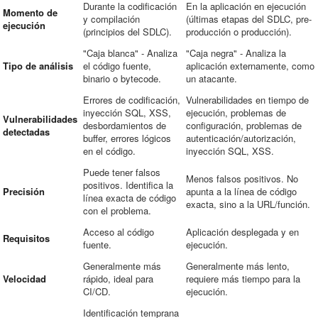
Durante la codificación
En la aplicación en ejecución
Momento de
y compilación
(últimas etapas del SDLC, pre-
ejecución
(principios del SDLC).
producción o producción).
"Caja blanca" - Analiza
"Caja negra" - Analiza la
Tipo de análisis
el código fuente,
aplicación externamente, como
binario o bytecode.
un atacante.
Errores de codificación,
Vulnerabilidades en tiempo de
inyección SQL, XSS,
ejecución, problemas de
Vulnerabilidades
desbordamientos de
configuración, problemas de
detectadas
buffer, errores lógicos
autenticación/autorización,
en el código.
inyección SQL, XSS.
Puede tener falsos
Menos falsos positivos. No
positivos. Identifica la
Precisión
apunta a la línea de código
línea exacta de código
exacta, sino a la URL/función.
con el problema.
Acceso al código
Aplicación desplegada y en
Requisitos
fuente.
ejecución.
Generalmente más
Generalmente más lento,
Velocidad
rápido, ideal para
requiere más tiempo para la
CI/CD.
ejecución.
Identificación temprana