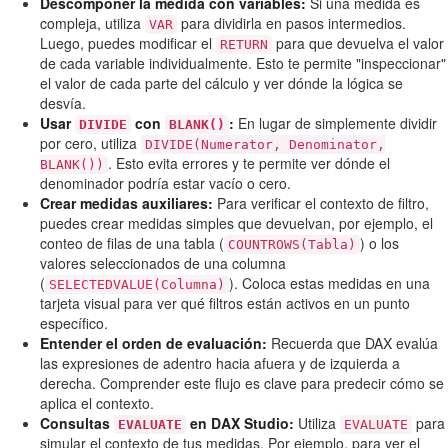
Descomponer la medida con variables:
Si una medida es
compleja, utiliza
para dividirla en pasos intermedios.
VAR
Luego, puedes modificar el
para que devuelva el valor
RETURN
de cada variable individualmente. Esto te permite "inspeccionar"
el valor de cada parte del cálculo y ver dónde la lógica se
desvía.
Usar
con
:
En lugar de simplemente dividir
DIVIDE
BLANK()
por cero, utiliza
DIVIDE(Numerator, Denominator,
. Esto evita errores y te permite ver dónde el
BLANK())
denominador podría estar vacío o cero.
Crear medidas auxiliares:
Para verificar el contexto de filtro,
puedes crear medidas simples que devuelvan, por ejemplo, el
conteo de filas de una tabla (
) o los
COUNTROWS(Tabla)
valores seleccionados de una columna
(
). Coloca estas medidas en una
SELECTEDVALUE(Columna)
tarjeta visual para ver qué filtros están activos en un punto
específico.
Entender el orden de evaluación:
Recuerda que DAX evalúa
las expresiones de adentro hacia afuera y de izquierda a
derecha. Comprender este flujo es clave para predecir cómo se
aplica el contexto.
Consultas
en DAX Studio:
Utiliza
para
EVALUATE
EVALUATE
simular el contexto de tus medidas. Por ejemplo, para ver el