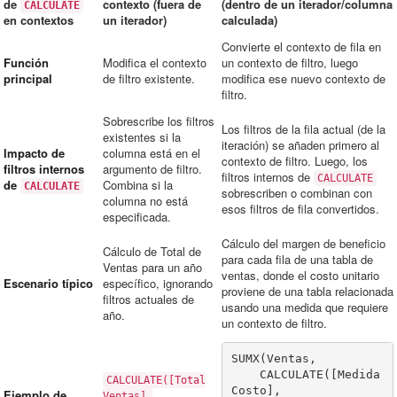
de
contexto (fuera de
(dentro de un iterador/columna
CALCULATE
en contextos
un iterador)
calculada)
Convierte el contexto de fila en
Función
Modifica el contexto
un contexto de filtro, luego
principal
de filtro existente.
modifica ese nuevo contexto de
filtro.
Sobrescribe los filtros
Los filtros de la fila actual (de la
existentes si la
iteración) se añaden primero al
Impacto de
columna está en el
contexto de filtro. Luego, los
filtros internos
argumento de filtro.
filtros internos de
CALCULATE
de
Combina si la
CALCULATE
sobrescriben o combinan con
columna no está
esos filtros de fila convertidos.
especificada.
Cálculo del margen de beneficio
Cálculo de Total de
para cada fila de una tabla de
Ventas para un año
ventas, donde el costo unitario
Escenario típico
específico, ignorando
proviene de una tabla relacionada
filtros actuales de
usando una medida que requiere
año.
un contexto de filtro.
SUMX(Ventas,

    CALCULATE([Medida 
CALCULATE([Total
Costo],

Ejemplo de
Ventas],