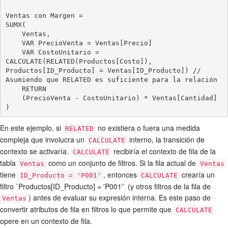
Ventas con Margen = 

SUMX(

    Ventas,

    VAR PrecioVenta = Ventas[Precio]

    VAR CostoUnitario = 
CALCULATE(RELATED(Productos[Costo]), 
Productos[ID_Producto] = Ventas[ID_Producto]) // 
Asumiendo que RELATED es suficiente para la relación

    RETURN

    (PrecioVenta - CostoUnitario) * Ventas[Cantidad]

En este ejemplo, si
no existiera o fuera una medida
RELATED
compleja que involucra un
interno, la transición de
CALCULATE
contexto se activaría.
recibiría el contexto de fila de la
CALCULATE
tabla
como un conjunto de filtros. Si la fila actual de
Ventas
Ventas
tiene
, entonces
crearía un
ID_Producto = 'P001'
CALCULATE
filtro `Productos[ID_Producto] = 'P001'` (y otros filtros de la fila de
) antes de evaluar su expresión interna. Es este paso de
Ventas
convertir atributos de fila en filtros lo que permite que
CALCULATE
opere en un contexto de fila.