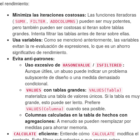
el rendimiento:
Minimiza las iteraciones costosas:
Las funciones iteradoras
(
,
,
) pueden ser muy potentes,
SUMX
FILTER
ADDCOLUMNS
pero también pueden ser costosas si iteran sobre tablas
grandes. Intenta filtrar las tablas antes de iterar sobre ellas.
Usa variables:
Como se mencionó anteriormente, las variables
evitan la re-evaluación de expresiones, lo que es un ahorro
significativo de rendimiento.
Evita anti-patrones:
Uso excesivo de
/
:
HASONEVALUE
ISFILTERED
Aunque útiles, un abuso puede indicar un problema
subyacente de diseño o una medida demasiado
condicional.
con tablas grandes:
VALUES
VALUES(Tabla)
materializa una tabla de valores únicos. Si la tabla es muy
grande, esto puede ser lento. Prefiere
cuando sea posible.
VALUES(Columna)
Columnas calculadas en la tabla de hechos con
agregaciones:
A menudo se pueden reemplazar por
medidas para ahorrar memoria.
eficiente:
Entiende cómo
modifica el
CALCULATE
CALCULATE
contexto. Evita filtros redundantes o que operen sobre