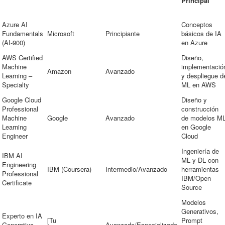
Principal
Azure AI
Conceptos
Fundamentals
Microsoft
Principiante
básicos de IA
(AI-900)
en Azure
AWS Certified
Diseño,
Machine
implementació
Amazon
Avanzado
Learning –
y despliegue d
Specialty
ML en AWS
Google Cloud
Diseño y
Professional
construcción
Machine
Google
Avanzado
de modelos M
Learning
en Google
Engineer
Cloud
Ingeniería de
IBM AI
ML y DL con
Engineering
IBM (Coursera)
Intermedio/Avanzado
herramientas
Professional
IBM/Open
Certificate
Source
Modelos
Generativos,
Experto en IA
[Tu
Prompt
Generativa
Avanzado/Especializado