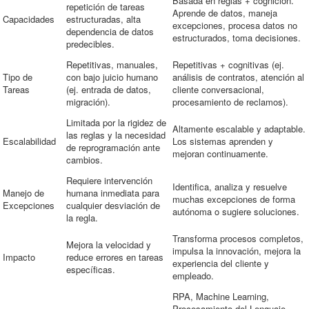
Basada en reglas + cognición.
repetición de tareas
Aprende de datos, maneja
Capacidades
estructuradas, alta
excepciones, procesa datos no
dependencia de datos
estructurados, toma decisiones.
predecibles.
Repetitivas, manuales,
Repetitivas + cognitivas (ej.
Tipo de
con bajo juicio humano
análisis de contratos, atención al
Tareas
(ej. entrada de datos,
cliente conversacional,
migración).
procesamiento de reclamos).
Limitada por la rigidez de
Altamente escalable y adaptable.
las reglas y la necesidad
Escalabilidad
Los sistemas aprenden y
de reprogramación ante
mejoran continuamente.
cambios.
Requiere intervención
Identifica, analiza y resuelve
Manejo de
humana inmediata para
muchas excepciones de forma
Excepciones
cualquier desviación de
autónoma o sugiere soluciones.
la regla.
Transforma procesos completos,
Mejora la velocidad y
impulsa la innovación, mejora la
Impacto
reduce errores en tareas
experiencia del cliente y
específicas.
empleado.
RPA, Machine Learning,
Procesamiento del Lenguaje