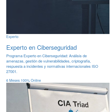
Experto
Experto en Ciberseguridad
Programa Experto en Ciberseguridad: Análisis de
amenazas, gestión de vulnerabilidades, criptografía,
respuesta a incidentes y normativas internacionales ISO
27001.
6 Meses
100% Online