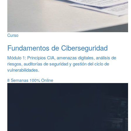
Curso
Fundamentos de Ciberseguridad
Módulo 1: Principios CIA, amenazas digitales, análisis de
riesgos, auditorías de seguridad y gestión del ciclo de
vulnerabilidades.
8 Semanas
100% Online