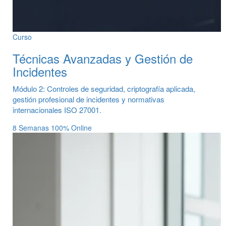
Curso
Técnicas Avanzadas y Gestión de
Incidentes
Módulo 2: Controles de seguridad, criptografía aplicada,
gestión profesional de incidentes y normativas
internacionales ISO 27001.
8 Semanas
100% Online