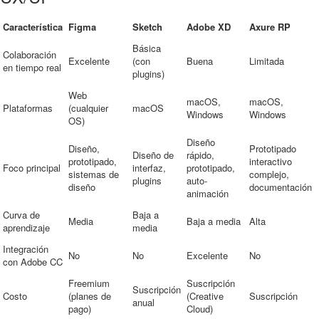
Característica
Figma
Sketch
Adobe XD
Axure RP
Básica
Colaboración
Excelente
(con
Buena
Limitada
en tiempo real
plugins)
Web
macOS,
macOS,
Plataformas
(cualquier
macOS
Windows
Windows
OS)
Diseño
Diseño,
Prototipado
Diseño de
rápido,
prototipado,
interactivo
Foco principal
interfaz,
prototipado,
sistemas de
complejo,
plugins
auto-
diseño
documentación
animación
Curva de
Baja a
Media
Baja a media
Alta
aprendizaje
media
Integración
No
No
Excelente
No
con Adobe CC
Freemium
Suscripción
Suscripción
Costo
(planes de
(Creative
Suscripción
anual
pago)
Cloud)