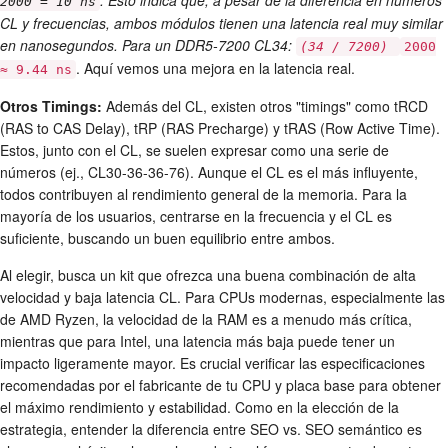
. Esto indica que, a pesar de la diferencia en números
2000 = 10 ns
CL y frecuencias, ambos módulos tienen una latencia real muy similar
en nanosegundos. Para un DDR5-7200 CL34:
(34 / 7200)
2000
. Aquí vemos una mejora en la latencia real.
≈ 9.44 ns
Otros Timings:
Además del CL, existen otros "timings" como tRCD
(RAS to CAS Delay), tRP (RAS Precharge) y tRAS (Row Active Time).
Estos, junto con el CL, se suelen expresar como una serie de
números (ej., CL30-36-36-76). Aunque el CL es el más influyente,
todos contribuyen al rendimiento general de la memoria. Para la
mayoría de los usuarios, centrarse en la frecuencia y el CL es
suficiente, buscando un buen equilibrio entre ambos.
Al elegir, busca un kit que ofrezca una buena combinación de alta
velocidad y baja latencia CL. Para CPUs modernas, especialmente las
de AMD Ryzen, la velocidad de la RAM es a menudo más crítica,
mientras que para Intel, una latencia más baja puede tener un
impacto ligeramente mayor. Es crucial verificar las especificaciones
recomendadas por el fabricante de tu CPU y placa base para obtener
el máximo rendimiento y estabilidad. Como en la elección de la
estrategia, entender la diferencia entre SEO vs. SEO semántico es