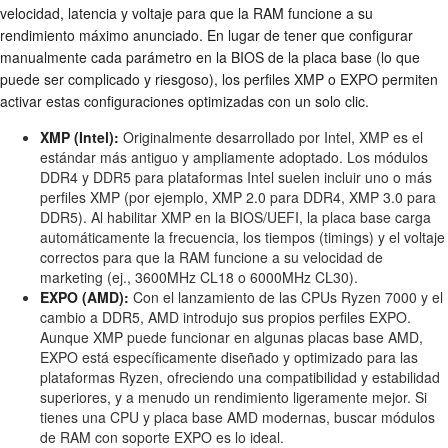
velocidad, latencia y voltaje para que la RAM funcione a su
rendimiento máximo anunciado. En lugar de tener que configurar
manualmente cada parámetro en la BIOS de la placa base (lo que
puede ser complicado y riesgoso), los perfiles XMP o EXPO permiten
activar estas configuraciones optimizadas con un solo clic.
XMP (Intel):
Originalmente desarrollado por Intel, XMP es el
estándar más antiguo y ampliamente adoptado. Los módulos
DDR4 y DDR5 para plataformas Intel suelen incluir uno o más
perfiles XMP (por ejemplo, XMP 2.0 para DDR4, XMP 3.0 para
DDR5). Al habilitar XMP en la BIOS/UEFI, la placa base carga
automáticamente la frecuencia, los tiempos (timings) y el voltaje
correctos para que la RAM funcione a su velocidad de
marketing (ej., 3600MHz CL18 o 6000MHz CL30).
EXPO (AMD):
Con el lanzamiento de las CPUs Ryzen 7000 y el
cambio a DDR5, AMD introdujo sus propios perfiles EXPO.
Aunque XMP puede funcionar en algunas placas base AMD,
EXPO está específicamente diseñado y optimizado para las
plataformas Ryzen, ofreciendo una compatibilidad y estabilidad
superiores, y a menudo un rendimiento ligeramente mejor. Si
tienes una CPU y placa base AMD modernas, buscar módulos
de RAM con soporte EXPO es lo ideal.