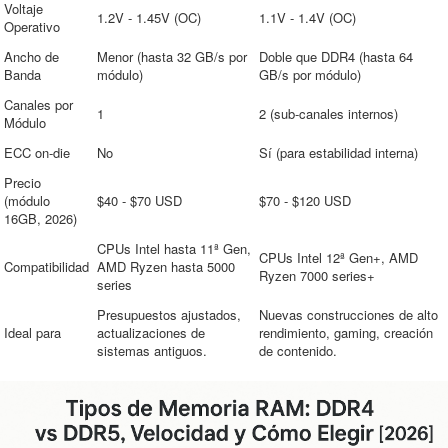
Voltaje
1.2V - 1.45V (OC)
1.1V - 1.4V (OC)
Operativo
Ancho de
Menor (hasta 32 GB/s por
Doble que DDR4 (hasta 64
Banda
módulo)
GB/s por módulo)
Canales por
1
2 (sub-canales internos)
Módulo
ECC on-die
No
Sí (para estabilidad interna)
Precio
(módulo
$40 - $70 USD
$70 - $120 USD
16GB, 2026)
CPUs Intel hasta 11ª Gen,
CPUs Intel 12ª Gen+, AMD
Compatibilidad
AMD Ryzen hasta 5000
Ryzen 7000 series+
series
Presupuestos ajustados,
Nuevas construcciones de alto
Ideal para
actualizaciones de
rendimiento, gaming, creación
sistemas antiguos.
de contenido.