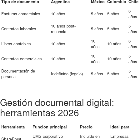
Tipo de documento
Argentina
México
Colombia
Chile
6
Facturas comerciales
10 años
5 años
5 años
años
10 años post-
5
Contratos laborales
5 años
5 años
renuncia
años
10
6
Libros contables
10 años
10 años
años
años
10
5
Contratos comerciales
10 años
10 años
años
años
Documentación de
5
Indefinido (legajo)
5 años
5 años
personal
años
Gestión documental digital:
herramientas 2026
Herramienta
Función principal
Precio
Ideal para
DMS corporativo
Incluido en
Empresas
SharePoint