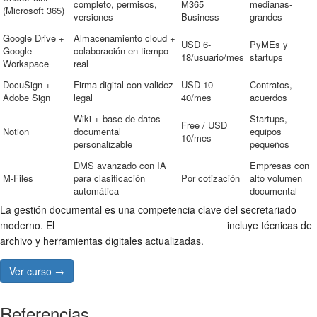
completo, permisos,
M365
medianas-
(Microsoft 365)
versiones
Business
grandes
Google Drive +
Almacenamiento cloud +
USD 6-
PyMEs y
Google
colaboración en tiempo
18/usuario/mes
startups
Workspace
real
DocuSign +
Firma digital con validez
USD 10-
Contratos,
Adobe Sign
legal
40/mes
acuerdos
Wiki + base de datos
Startups,
Free / USD
Notion
documental
equipos
10/mes
personalizable
pequeños
DMS avanzado con IA
Empresas con
M-Files
para clasificación
Por cotización
alto volumen
automática
documental
La gestión documental es una competencia clave del secretariado
moderno. El
Curso de Secretariado Administrativo
incluye técnicas de
archivo y herramientas digitales actualizadas.
Ver curso →
Referencias