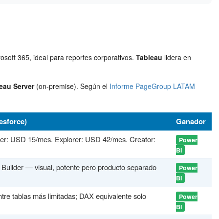
osoft 365, ideal para reportes corporativos.
Tableau
lidera en
eau Server
(on-premise). Según el
Informe PageGroup LATAM
esforce)
Ganador
er: USD 15/mes. Explorer: USD 42/mes. Creator:
Power
BI
Builder — visual, potente pero producto separado
Power
BI
tre tablas más limitadas; DAX equivalente solo
Power
BI