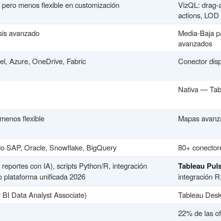
o pero menos flexible en customización
VizQL: drag-a
actions, LOD
sis avanzado
Media-Baja pa
avanzados
l, Azure, OneDrive, Fabric
Conector disp
Nativa — Tab
menos flexible
Mapas avanzad
do SAP, Oracle, Snowflake, BigQuery
80+ conectore
reportes con IA), scripts Python/R, integración
Tableau Pul
plataforma unificada 2026
integración R
r BI Data Analyst Associate)
Tableau Deskt
22% de las o