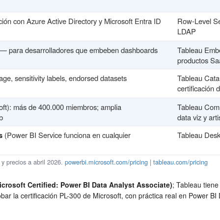
ión con Azure Active Directory y Microsoft Entra ID
Row-Level Sec
LDAP
— para desarrolladores que embeben dashboards
Tableau Embe
productos S
ge, sensitivity labels, endorsed datasets
Tableau Cata
certificación 
oft): más de 400.000 miembros; amplia
Tableau Comm
b
data viz y art
s
(Power BI Service funciona en cualquier
Tableau Desk
y precios a abril 2026.
powerbi.microsoft.com/pricing
|
tableau.com/pricing
crosoft Certified: Power BI Data Analyst Associate)
; Tableau tiene 
bar la certificación PL-300 de Microsoft, con práctica real en Power B