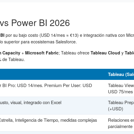
vs Power BI 2026
BI
por su bajo costo (USD 14/mes ≈ €13) e integración nativa con Micr
do superior para ecosistemas Salesforce.
m Capacity
+
Microsoft Fabric
; Tableau ofrece
Tableau Cloud
y
Tabl
% de Tableau.
Tableau (Sal
er BI Pro: USD 14/mes. Premium Per User: USD
Tableau View
USD 75/mes
to, visual, integrado con Excel
Tableau Prep 
(+USD)
rella, Inteligencia de Tiempo, medidas complejas
Relaciones en
parcialmente