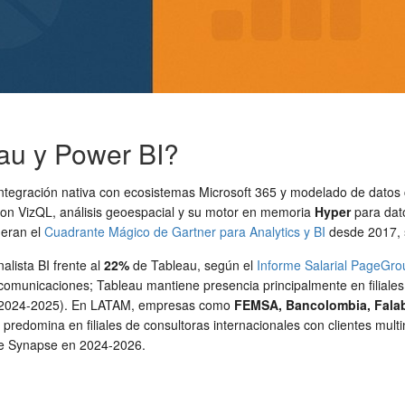
eau y Power BI?
 integración nativa con ecosistemas Microsoft 365 y modelado de dato
a con VizQL, análisis geoespacial y su motor en memoria
Hyper
para dat
deran el
Cuadrante Mágico de Gartner para Analytics y BI
desde 2017, s
alista BI frente al
22%
de Tableau, según el
Informe Salarial PageGr
omunicaciones; Tableau mantiene presencia principalmente en filiales 
bs (2024-2025). En LATAM, empresas como
FEMSA, Bancolombia, Falabe
predomina en filiales de consultoras internacionales con clientes mult
ure Synapse en 2024-2026.