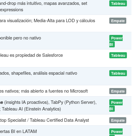
nd-drop más intuitivo, mapas avanzados, set
Tableau
 expressions
ra visualización; Media-Alta para LOD y cálculos
Empate
onible pero no nativo
Power
BI
leau es propiedad de Salesforce
Tableau
os, shapefiles, análisis espacial nativo
Tableau
s nativos; más abierto a fuentes no Microsoft
Empate
se
(insights IA proactivos), TabPy (Python Server),
Power
; Tableau AI (Einstein Analytics)
BI
op Specialist / Tableau Certified Data Analyst
Empate
fertas BI en LATAM
Power