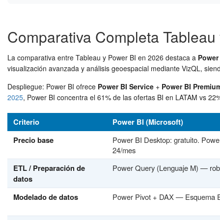
Comparativa Completa Tableau 
La comparativa entre Tableau y Power BI en 2026 destaca a
Power 
visualización avanzada y análisis geoespacial mediante VizQL, sien
Despliegue: Power BI ofrece
Power BI Service
+
Power BI Premiu
2025
, Power BI concentra el 61% de las ofertas BI en LATAM vs 22
Criterio
Power BI (Microsoft)
Precio base
Power BI Desktop: gratuito. Pow
24/mes
ETL / Preparación de
Power Query (Lenguaje M) — robus
datos
Modelado de datos
Power Pivot + DAX — Esquema Est