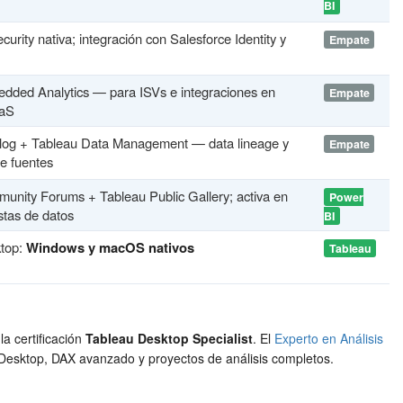
BI
urity nativa; integración con Salesforce Identity y
Empate
dded Analytics — para ISVs e integraciones en
Empate
aaS
log + Tableau Data Management — data lineage y
Empate
de fuentes
unity Forums + Tableau Public Gallery; activa en
Power
istas de datos
BI
top:
Windows y macOS nativos
Tableau
la certificación
Tableau Desktop Specialist
. El
Experto en Análisis
I Desktop, DAX avanzado y proyectos de análisis completos.