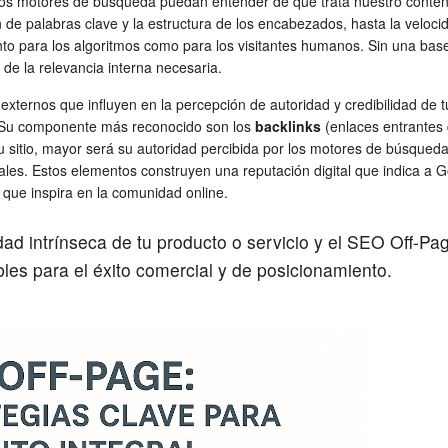
 los motores de búsqueda puedan entender de qué trata nuestro conteni
 de palabras clave y la estructura de los encabezados, hasta la velocida
anto para los algoritmos como para los visitantes humanos. Sin una ba
e de la relevancia interna necesaria.
xternos que influyen en la percepción de autoridad y credibilidad de t
i. Su componente más reconocido son los
backlinks
(enlaces entrantes 
sitio, mayor será su autoridad percibida por los motores de búsqueda. 
ales. Estos elementos construyen una reputación digital que indica a Go
a que inspira en la comunidad online.
d intrínseca de tu producto o servicio y el SEO Off-Pa
les para el éxito comercial y de posicionamiento.