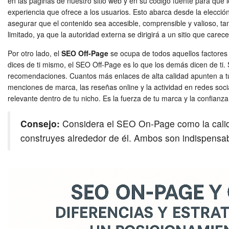
en las páginas de nuestro sitio web y en su código fuente para que
experiencia que ofrece a los usuarios. Esto abarca desde la elección
asegurar que el contenido sea accesible, comprensible y valioso, t
limitado, ya que la autoridad externa se dirigirá a un sitio que carec
Por otro lado, el
SEO Off-Page
se ocupa de todos aquellos factores e
dices de ti mismo, el SEO Off-Page es lo que los demás dicen de t
recomendaciones. Cuantos más enlaces de alta calidad apunten a tu 
menciones de marca, las reseñas online y la actividad en redes soci
relevante dentro de tu nicho. Es la fuerza de tu marca y la confianz
Consejo:
Considera el SEO On-Page como la calida
construyes alrededor de él. Ambos son indispensab