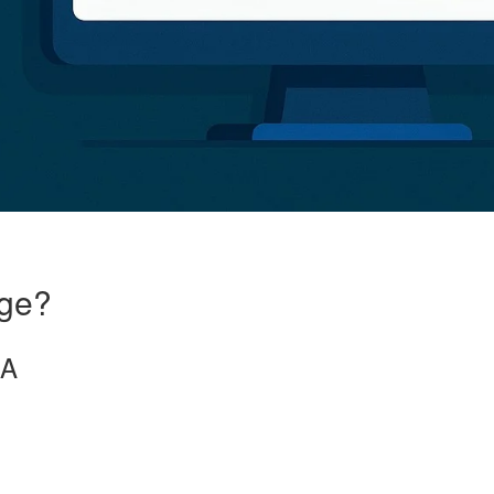
age?
IA