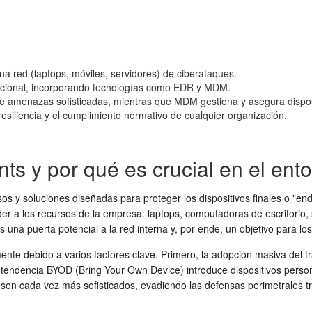
na red (laptops, móviles, servidores) de ciberataques.
dicional, incorporando tecnologías como EDR y MDM.
te amenazas sofisticadas, mientras que MDM gestiona y asegura dispos
 resiliencia y el cumplimiento normativo de cualquier organización.
ts y por qué es crucial en el ent
os y soluciones diseñadas para proteger los dispositivos finales o "en
der a los recursos de la empresa: laptops, computadoras de escritorio, s
 una puerta potencial a la red interna y, por ende, un objetivo para lo
nte debido a varios factores clave. Primero, la adopción masiva del t
tendencia BYOD (Bring Your Own Device) introduce dispositivos perso
son cada vez más sofisticados, evadiendo las defensas perimetrales t