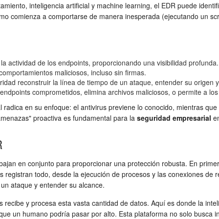
tamiento, inteligencia artificial y machine learning, el EDR puede iden
gítimo comienza a comportarse de manera inesperada (ejecutando un scr
 la actividad de los endpoints, proporcionando una visibilidad profunda.
 comportamientos maliciosos, incluso sin firmas.
ridad reconstruir la línea de tiempo de un ataque, entender su origen y
ndpoints comprometidos, elimina archivos maliciosos, o permite a los
l radica en su enfoque: el antivirus previene lo conocido, mientras qu
 amenazas" proactiva es fundamental para la
seguridad empresarial
en
R
ajan en conjunto para proporcionar una protección robusta. En primer
 registran todo, desde la ejecución de procesos y las conexiones de re
e un ataque y entender su alcance.
s recibe y procesa esta vasta cantidad de datos. Aquí es donde la inteli
que un humano podría pasar por alto. Esta plataforma no solo busca 