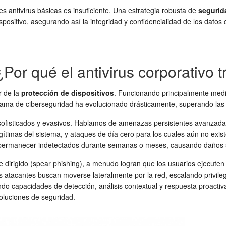
es antivirus básicas es insuficiente. Una estrategia robusta de
segurid
positivo, asegurando así la integridad y confidencialidad de los dato
or qué el antivirus corporativo tr
r de la
protección de dispositivos
. Funcionando principalmente medi
rama de ciberseguridad ha evolucionado drásticamente, superando las 
sofisticados y evasivos. Hablamos de amenazas persistentes avanzad
legítimas del sistema, y ataques de día cero para los cuales aún no ex
s y permanecer indetectados durante semanas o meses, causando daños s
e dirigido (spear phishing), a menudo logran que los usuarios ejecuten 
s atacantes buscan moverse lateralmente por la red, escalando privile
ando capacidades de detección, análisis contextual y respuesta proact
soluciones de seguridad.