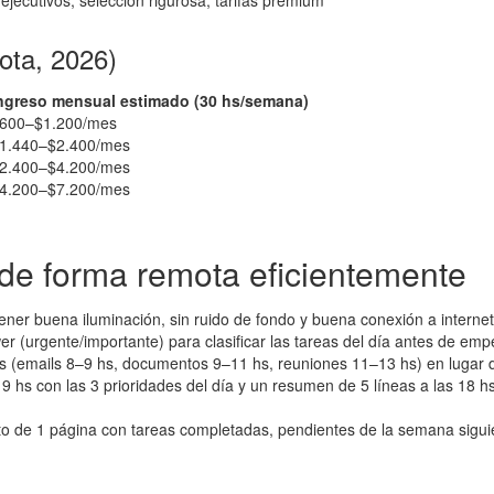
ejecutivos, selección rigurosa, tarifas premium
mota, 2026)
ngreso mensual estimado (30 hs/semana)
600–$1.200/mes
1.440–$2.400/mes
2.400–$4.200/mes
4.200–$7.200/mes
 de forma remota eficientemente
ner buena iluminación, sin ruido de fondo y buena conexión a intern
er (urgente/importante) para clasificar las tareas del día antes de em
es (emails 8–9 hs, documentos 9–11 hs, reuniones 11–13 hs) en lugar 
9 hs con las 3 prioridades del día y un resumen de 5 líneas a las 18 
 de 1 página con tareas completadas, pendientes de la semana siguien