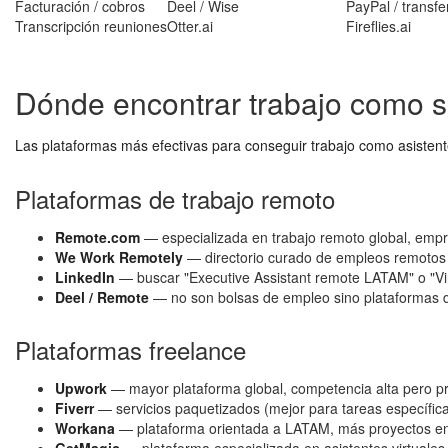
Facturación / cobros
Deel / Wise
PayPal / transf
Transcripción reuniones
Otter.ai
Fireflies.ai
Dónde encontrar trabajo como s
Las plataformas más efectivas para conseguir trabajo como asisten
Plataformas de trabajo remoto
Remote.com
— especializada en trabajo remoto global, empr
We Work Remotely
— directorio curado de empleos remoto
LinkedIn
— buscar "Executive Assistant remote LATAM" o "Virtu
Deel / Remote
— no son bolsas de empleo sino plataformas d
Plataformas freelance
Upwork
— mayor plataforma global, competencia alta pero p
Fiverr
— servicios paquetizados (mejor para tareas específica
Workana
— plataforma orientada a LATAM, más proyectos en