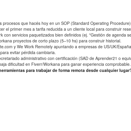
s procesos que hacés hoy en un SOP (Standard Operating Procedure) d
cer el primer mes a tarifa reducida a un cliente local para construir re
rk con servicios paquetizados bien definidos (ej. "Gestión de agenda s
orkana proyectos de corto plazo (5–10 hs) para construir historial.
ote.com y We Work Remotely apuntando a empresas de US/UK/España. 2
para evitar pérdida cambiaria.
cretariado administrativo con certificación (SAD de Aprender21 o equi
baja dificultad en Fiverr/Workana para ganar experiencia comprobable.
 herramientas para trabajar de forma remota desde cualquier lugar