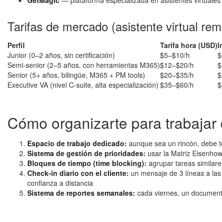
GetMagic
— plataforma especializada en asistentes virtuales 
Tarifas de mercado (asistente virtual re
Perfil
Tarifa hora (USD)
I
Junior (0–2 años, sin certificación)
$5–$10/h
$
Semi-senior (2–5 años, con herramientas M365)
$12–$20/h
$
Senior (5+ años, bilingüe, M365 + PM tools)
$20–$35/h
$
Executive VA (nivel C-suite, alta especialización)
$35–$60/h
$
Cómo organizarte para trabajar
Espacio de trabajo dedicado:
aunque sea un rincón, debe te
Sistema de gestión de prioridades:
usar la Matriz Eisenhow
Bloques de tiempo (time blocking):
agrupar tareas similar
Check-in diario con el cliente:
un mensaje de 3 líneas a las 
confianza a distancia
Sistema de reportes semanales:
cada viernes, un documento