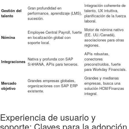
Integración coherente de
Gran profundidad en
Gestión del
talento, UX intuitiva,
performance, aprendizaje (LMS),
talento
planificación de la fuerza
sucesión.
laboral.
Motor de nómina nativo
Employee Central Payroll, fuerte
(EE. UU./Canadá),
Nómina
en localización global con
asociaciones para otras
soporte local.
regiones.
APIs robustas,
Nativa y profunda con SAP
conectores
Integraciones
S/4HANA, APIs para terceros.
preconstruidos, fuerte
para Workday Financials.
Grandes y medianas
Grandes empresas globales,
Mercado
empresas, busca una
organizaciones con SAP ERP
objetivo
solución HCM/Finanzas
existente.
integral.
Experiencia de usuario y
soporte: Claves para la adopción