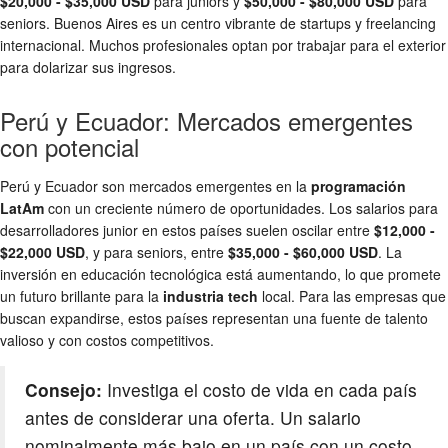
$20,000 - $35,000 USD
para juniors y
$50,000 - $80,000 USD
para
seniors. Buenos Aires es un centro vibrante de startups y freelancing
internacional. Muchos profesionales optan por trabajar para el exterior
para dolarizar sus ingresos.
Perú y Ecuador: Mercados emergentes
con potencial
Perú y Ecuador son mercados emergentes en la
programación
LatAm
con un creciente número de oportunidades. Los salarios para
desarrolladores junior en estos países suelen oscilar entre
$12,000 -
$22,000 USD
, y para seniors, entre
$35,000 - $60,000 USD
. La
inversión en educación tecnológica está aumentando, lo que promete
un futuro brillante para la
industria tech
local. Para las empresas que
buscan expandirse, estos países representan una fuente de talento
valioso y con costos competitivos.
Consejo:
Investiga el costo de vida en cada país
antes de considerar una oferta. Un salario
nominalmente más bajo en un país con un costo