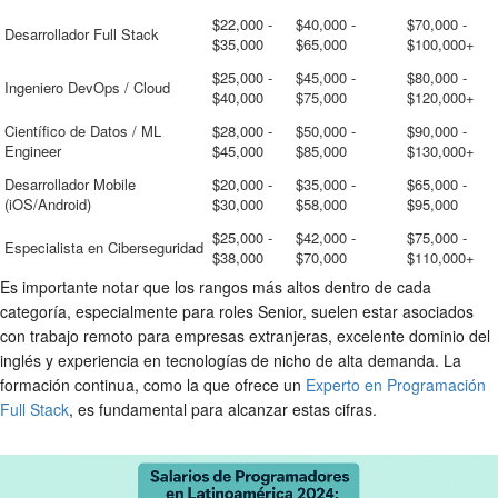
$22,000 -
$40,000 -
$70,000 -
Desarrollador Full Stack
$35,000
$65,000
$100,000+
$25,000 -
$45,000 -
$80,000 -
Ingeniero DevOps / Cloud
$40,000
$75,000
$120,000+
Científico de Datos / ML
$28,000 -
$50,000 -
$90,000 -
Engineer
$45,000
$85,000
$130,000+
Desarrollador Mobile
$20,000 -
$35,000 -
$65,000 -
(iOS/Android)
$30,000
$58,000
$95,000
$25,000 -
$42,000 -
$75,000 -
Especialista en Ciberseguridad
$38,000
$70,000
$110,000+
Es importante notar que los rangos más altos dentro de cada
categoría, especialmente para roles Senior, suelen estar asociados
con trabajo remoto para empresas extranjeras, excelente dominio del
inglés y experiencia en tecnologías de nicho de alta demanda. La
formación continua, como la que ofrece un
Experto en Programación
Full Stack
, es fundamental para alcanzar estas cifras.