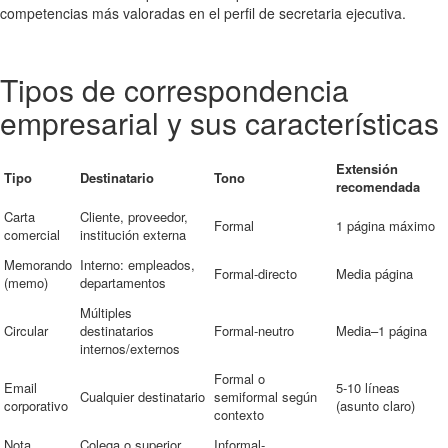
competencias más valoradas en el perfil de secretaria ejecutiva.
Tipos de correspondencia
empresarial y sus características
Extensión
Tipo
Destinatario
Tono
recomendada
Carta
Cliente, proveedor,
Formal
1 página máximo
comercial
institución externa
Memorando
Interno: empleados,
Formal-directo
Media página
(memo)
departamentos
Múltiples
Circular
destinatarios
Formal-neutro
Media–1 página
internos/externos
Formal o
Email
5-10 líneas
Cualquier destinatario
semiformal según
corporativo
(asunto claro)
contexto
Nota
Colega o superior
Informal-