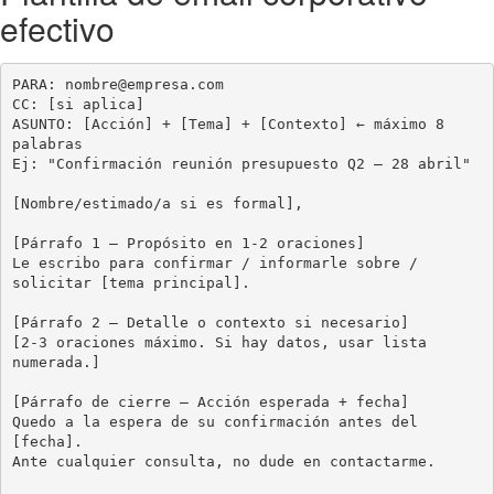
efectivo
PARA: nombre@empresa.com

CC: [si aplica]

ASUNTO: [Acción] + [Tema] + [Contexto] ← máximo 8 
palabras

Ej: "Confirmación reunión presupuesto Q2 — 28 abril"

[Nombre/estimado/a si es formal],

[Párrafo 1 — Propósito en 1-2 oraciones]

Le escribo para confirmar / informarle sobre / 
solicitar [tema principal].

[Párrafo 2 — Detalle o contexto si necesario]

[2-3 oraciones máximo. Si hay datos, usar lista 
numerada.]

[Párrafo de cierre — Acción esperada + fecha]

Quedo a la espera de su confirmación antes del 
[fecha].

Ante cualquier consulta, no dude en contactarme.
