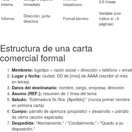
3-5 líneas
interna
inmediato
respetuoso
Variable (con
Dirección, junta
Informe
Formal-técnico
índice si >5
directiva
páginas)
Estructura de una carta
comercial formal
Membrete:
logotipo + razón social + dirección + teléfono + email
Lugar y fecha:
ciudad, DD de [mes] de AAAA (escribir el mes
en letras)
Datos del destinatario:
nombre, cargo, empresa, dirección
Asunto (REF:):
resumen de 1 línea del tema
Saludo:
"Estimado/a Sr./Sra. [Apellido]:" (nunca primer nombre
en primera carta)
Cuerpo:
párrafo de apertura (propósito) + desarrollo + párrafo
de cierre (acción esperada)
Despedida:
"Atentamente," / "Cordialmente," / "Quedo a su
disposición,"