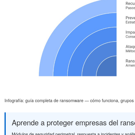
Infografía: guía completa de ransomware — cómo funciona, grupos
Aprende a proteger empresas del rans
Módulos de seguridad perimetral, respuesta a incidentes y anál