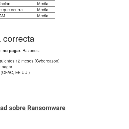
iación
Media
e que ocurra
Media
TAM
Media
 correcta
an
no pagar
. Razones:
iguientes 12 meses (Cybereason)
e pagar
es (OFAC, EE.UU.)