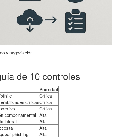
ado y negociación
uía de 10 controles
Prioridad
offsite
Crítica
rabilidades críticas
Crítica
porativo
Crítica
ión comportamental
Alta
o lateral
Alta
ecesita
Alta
oquear phishing
Alta