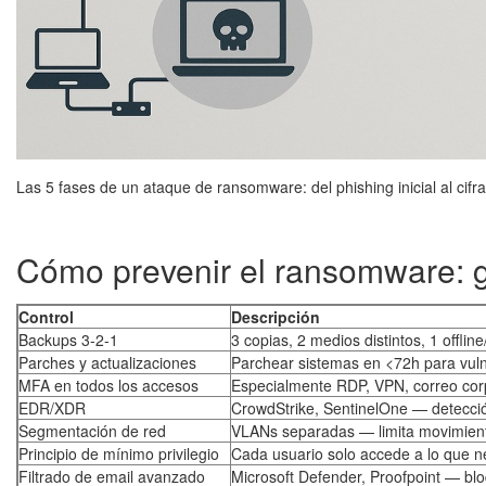
Las 5 fases de un ataque de ransomware: del phishing inicial al cifr
Cómo prevenir el ransomware: g
Control
Descripción
Backups 3-2-1
3 copias, 2 medios distintos, 1 offline/
Parches y actualizaciones
Parchear sistemas en <72h para vulne
MFA en todos los accesos
Especialmente RDP, VPN, correo cor
EDR/XDR
CrowdStrike, SentinelOne — detecc
Segmentación de red
VLANs separadas — limita movimient
Principio de mínimo privilegio
Cada usuario solo accede a lo que n
Filtrado de email avanzado
Microsoft Defender, Proofpoint — bl