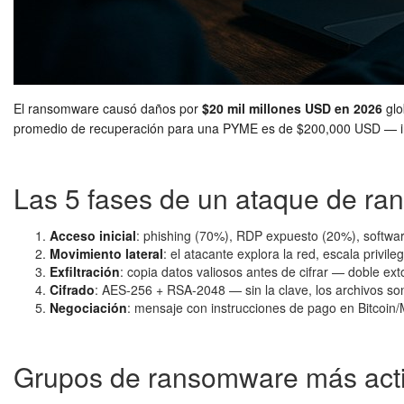
El ransomware causó daños por
$20 mil millones USD en 2026
glo
promedio de recuperación para una PYME es de $200,000 USD — incl
Las 5 fases de un ataque de r
Acceso inicial
: phishing (70%), RDP expuesto (20%), softwar
Movimiento lateral
: el atacante explora la red, escala privil
Exfiltración
: copia datos valiosos antes de cifrar — doble ex
Cifrado
: AES-256 + RSA-2048 — sin la clave, los archivos so
Negociación
: mensaje con instrucciones de pago en Bitcoin
Grupos de ransomware más act