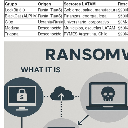
Grupo
Origen
Sectores LATAM
Resc
LockBit 3.0
Rusia (RaaS)
Gobierno, salud, manufactura
$200
BlackCat (ALPHV)
Rusia (RaaS)
Finanzas, energía, legal
$500
Cl0p
Ucrania/Rusia
Universitario, corporativo
$3M-
Medusa
Desconocido
Municipios, escuelas LATAM
$50K
Trigona
Desconocido
PYMES Argentina, Chile
$20K