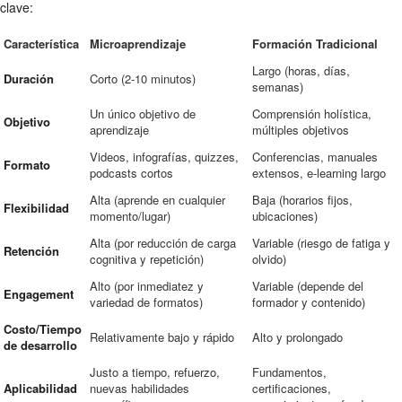
clave:
Característica
Microaprendizaje
Formación Tradicional
Largo (horas, días,
Duración
Corto (2-10 minutos)
semanas)
Un único objetivo de
Comprensión holística,
Objetivo
aprendizaje
múltiples objetivos
Videos, infografías, quizzes,
Conferencias, manuales
Formato
podcasts cortos
extensos, e-learning largo
Alta (aprende en cualquier
Baja (horarios fijos,
Flexibilidad
momento/lugar)
ubicaciones)
Alta (por reducción de carga
Variable (riesgo de fatiga y
Retención
cognitiva y repetición)
olvido)
Alto (por inmediatez y
Variable (depende del
Engagement
variedad de formatos)
formador y contenido)
Costo/Tiempo
Relativamente bajo y rápido
Alto y prolongado
de desarrollo
Justo a tiempo, refuerzo,
Fundamentos,
Aplicabilidad
nuevas habilidades
certificaciones,