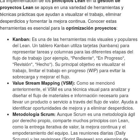
La implementación de los
principios Lean
en la
gestión de
proyectos Lean
se apoya en una variedad de herramientas y
técnicas prácticas que ayudan a visualizar el trabajo, eliminar
desperdicios y fomentar la mejora continua. Conocer estas
herramientas es esencial para la
optimización proyectos
:
Kanban:
Es una de las herramientas más visuales y populares
del Lean. Un tablero Kanban utiliza tarjetas (kanbans) para
representar tareas y columnas para las diferentes etapas del
flujo de trabajo (por ejemplo, "Pendiente", "En Progreso",
"Revisión", "Hecho"). Su principal objetivo es visualizar el
trabajo, limitar el trabajo en progreso (WIP) para evitar la
sobrecarga y mejorar el flujo.
Value Stream Mapping (VSM):
Como se mencionó
anteriormente, el VSM es una técnica visual para analizar y
diseñar el flujo de materiales e información necesario para
llevar un producto o servicio a través del flujo de valor. Ayuda a
identificar oportunidades de mejora y a eliminar desperdicios.
Metodología Scrum:
Aunque Scrum es una metodología ágil
por derecho propio, comparte muchos principios con Lean,
como la entrega iterativa de valor, la mejora continua y el
empoderamiento del equipo. Las reuniones diarias (Daily
Scrums) y las revisiones (Sprint Reviews) son ejemplos de