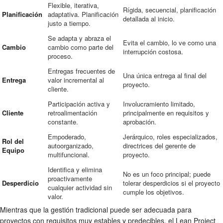
Flexible, iterativa,
Rígida, secuencial, planificación
Planificación
adaptativa. Planificación
detallada al inicio.
justo a tiempo.
Se adapta y abraza el
Evita el cambio, lo ve como una
Cambio
cambio como parte del
interrupción costosa.
proceso.
Entregas frecuentes de
Una única entrega al final del
Entrega
valor incremental al
proyecto.
cliente.
Participación activa y
Involucramiento limitado,
Cliente
retroalimentación
principalmente en requisitos y
constante.
aprobación.
Empoderado,
Jerárquico, roles especializados,
Rol del
autoorganizado,
directrices del gerente de
Equipo
multifuncional.
proyecto.
Identifica y elimina
No es un foco principal; puede
proactivamente
Desperdicio
tolerar desperdicios si el proyecto
cualquier actividad sin
cumple los objetivos.
valor.
Mientras que la gestión tradicional puede ser adecuada para
proyectos con requisitos muy estables y predecibles, el Lean Project