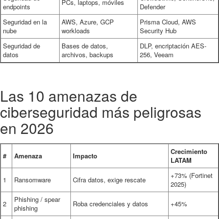
PCs, laptops, móviles
endpoints
Defender
Seguridad en la
AWS, Azure, GCP
Prisma Cloud, AWS
nube
workloads
Security Hub
Seguridad de
Bases de datos,
DLP, encriptación AES-
datos
archivos, backups
256, Veeam
Las 10 amenazas de
ciberseguridad más peligrosas
en 2026
Crecimiento
#
Amenaza
Impacto
LATAM
+73% (Fortinet
1
Ransomware
Cifra datos, exige rescate
2025)
Phishing / spear
2
Roba credenciales y datos
+45%
phishing