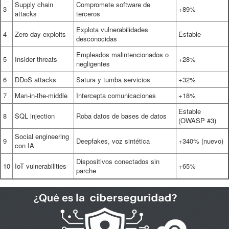
Supply chain
Compromete software de
3
+89%
attacks
terceros
Explota vulnerabilidades
4
Zero-day exploits
Estable
desconocidas
Empleados malintencionados o
5
Insider threats
+28%
negligentes
6
DDoS attacks
Satura y tumba servicios
+32%
7
Man-in-the-middle
Intercepta comunicaciones
+18%
Estable
8
SQL injection
Roba datos de bases de datos
(OWASP #3)
Social engineering
9
Deepfakes, voz sintética
+340% (nuevo)
con IA
Dispositivos conectados sin
10
IoT vulnerabilities
+65%
parche