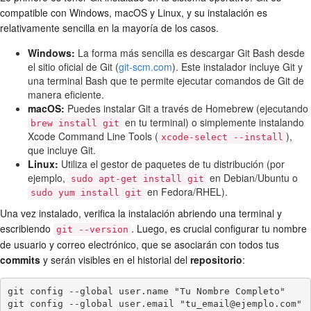
compatible con Windows, macOS y Linux, y su instalación es
relativamente sencilla en la mayoría de los casos.
Windows:
La forma más sencilla es descargar Git Bash desde
el sitio oficial de Git (
git-scm.com
). Este instalador incluye Git y
una terminal Bash que te permite ejecutar comandos de Git de
manera eficiente.
macOS:
Puedes instalar Git a través de Homebrew (ejecutando
en tu terminal) o simplemente instalando
brew install git
Xcode Command Line Tools (
),
xcode-select --install
que incluye Git.
Linux:
Utiliza el gestor de paquetes de tu distribución (por
ejemplo,
en Debian/Ubuntu o
sudo apt-get install git
en Fedora/RHEL).
sudo yum install git
Una vez instalado, verifica la instalación abriendo una terminal y
escribiendo
. Luego, es crucial configurar tu nombre
git --version
de usuario y correo electrónico, que se asociarán con todos tus
commits
y serán visibles en el historial del
repositorio
:
git config --global user.name "Tu Nombre Completo"

git config --global user.email "tu_email@ejemplo.com"