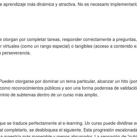
e aprendizaje más dinámica y atractiva. No es necesario implementarlo
 otorgan por completar tareas, responder correctamente a preguntas, p
irtuales (como un rango especial) o tangibles (acceso a contenido ex
a perseverancia.
Pueden otorgarse por dominar un tema particular, alcanzar un hito (por
n como reconocimientos públicos y son una forma poderosa de validació
ominio de subtemas dentro de un curso más amplio.
ue se traduce perfectamente al e-learning. Un curso puede dividirse e
al completarlo, se desbloquea el siguiente. Esta progresión escalonada
la maestría más manejable y menos abrumador. La sensación de "subir