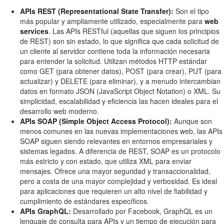
APIs REST (Representational State Transfer):
Son el tipo
más popular y ampliamente utilizado, especialmente para
web
services
. Las APIs RESTful (aquellas que siguen los principios
de REST) son sin estado, lo que significa que cada solicitud de
un cliente al servidor contiene toda la información necesaria
para entender la solicitud. Utilizan métodos HTTP estándar
como GET (para obtener datos), POST (para crear), PUT (para
actualizar) y DELETE (para eliminar), y a menudo intercambian
datos en formato JSON (JavaScript Object Notation) o XML. Su
simplicidad, escalabilidad y eficiencia las hacen ideales para el
desarrollo web moderno.
APIs SOAP (Simple Object Access Protocol):
Aunque son
menos comunes en las nuevas implementaciones web, las APIs
SOAP siguen siendo relevantes en entornos empresariales y
sistemas legados. A diferencia de REST, SOAP es un protocolo
más estricto y con estado, que utiliza XML para enviar
mensajes. Ofrece una mayor seguridad y transaccionalidad,
pero a costa de una mayor complejidad y verbosidad. Es ideal
para aplicaciones que requieren un alto nivel de fiabilidad y
cumplimiento de estándares específicos.
APIs GraphQL:
Desarrollado por Facebook, GraphQL es un
lenguaje de consulta para APIs y un tiempo de ejecución para