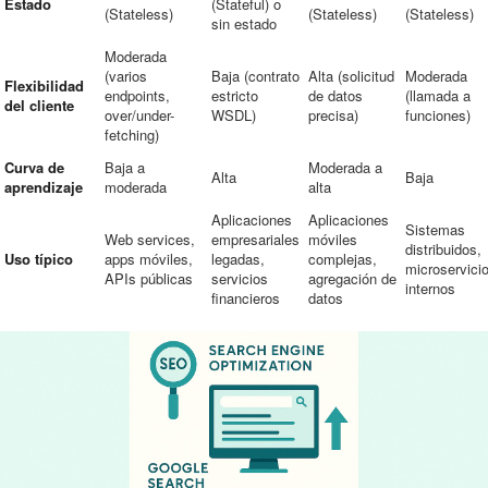
Estado
(Stateful) o
(Stateless)
(Stateless)
(Stateless)
sin estado
Moderada
(varios
Baja (contrato
Alta (solicitud
Moderada
Flexibilidad
endpoints,
estricto
de datos
(llamada a
del cliente
over/under-
WSDL)
precisa)
funciones)
fetching)
Curva de
Baja a
Moderada a
Alta
Baja
aprendizaje
moderada
alta
Aplicaciones
Aplicaciones
Sistemas
Web services,
empresariales
móviles
distribuidos,
Uso típico
apps móviles,
legadas,
complejas,
microservici
APIs públicas
servicios
agregación de
internos
financieros
datos