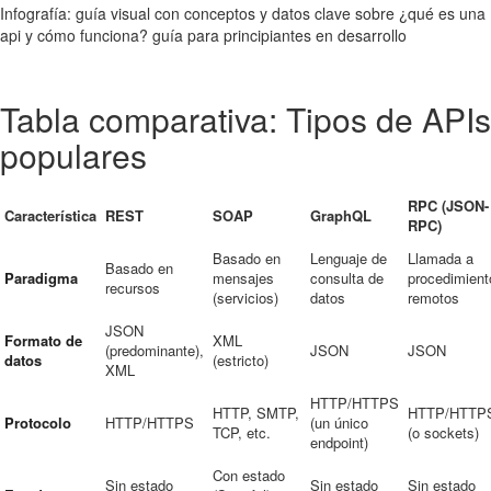
Infografía: guía visual con conceptos y datos clave sobre ¿qué es una
api y cómo funciona? guía para principiantes en desarrollo
Tabla comparativa: Tipos de APIs
populares
RPC (JSON-
Característica
REST
SOAP
GraphQL
RPC)
Basado en
Lenguaje de
Llamada a
Basado en
Paradigma
mensajes
consulta de
procedimient
recursos
(servicios)
datos
remotos
JSON
Formato de
XML
(predominante),
JSON
JSON
datos
(estricto)
XML
HTTP/HTTPS
HTTP, SMTP,
HTTP/HTTP
Protocolo
HTTP/HTTPS
(un único
TCP, etc.
(o sockets)
endpoint)
Con estado
Sin estado
Sin estado
Sin estado