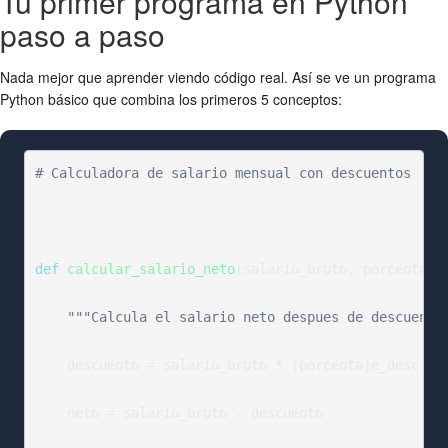
Tu primer programa en Python
paso a paso
Nada mejor que aprender viendo código real. Así se ve un programa
Python básico que combina los primeros 5 conceptos:
# Calculadora de salario mensual con descuentos
def
calcular_salario_neto
(salario_bruto, porcentaje_
"""Calcula el salario neto despues de descuento
    descuento = salario_bruto * (porcentaje_desc / 
    neto = salario_bruto - descuento
