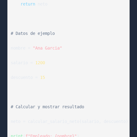
return
 neto

# Datos de ejemplo
nombre = 
"Ana Garcia"
salario = 
1200
descuento = 
15
# Calcular y mostrar resultado
neto = calcular_salario_neto(salario, descuento)

print
(
f"Empleado: {nombre}"
)
