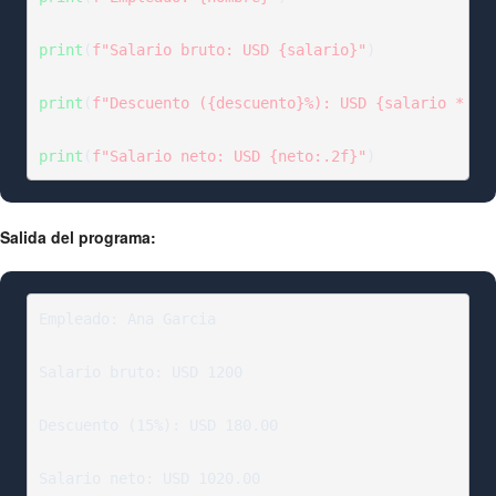
print
(
f"Salario bruto: USD {salario}"
)

print
(
f"Descuento ({descuento}%): USD {salario * de
print
(
f"Salario neto: USD {neto:.2f}"
)
Salida del programa:
Empleado: Ana Garcia

Salario bruto: USD 1200

Descuento (15%): USD 180.00

Salario neto: USD 1020.00