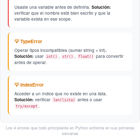
Usaste una variable antes de definirla.
Solución:
verificar que el nombre esté bien escrito y que la
variable exista en ese scope.
💡 TypeError
Operar tipos incompatibles (sumar string + int).
usar
,
,
para convertir
Solución:
int()
str()
float()
antes de operar.
💡 IndexError
Acceder a un índice que no existe en una lista.
verificar
antes o usar
Solución:
len(lista)
.
try/except
Los 4 errores que todo principiante en Python enfrenta en sus primeras
semanas