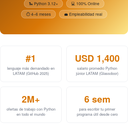
🐍 Python 3.12+
💻 100% Online
⏱️ 4–6 meses
💼 Empleabilidad real
#1
USD 1,400
lenguaje más demandado en
salario promedio Python
LATAM (GitHub 2025)
júnior LATAM (Glassdoor)
2M+
6 sem
ofertas de trabajo con Python
para escribir tu primer
en todo el mundo
programa útil desde cero