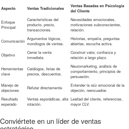
Ventas Basadas en Psicología
Aspecto
Ventas Tradicionales
del Cliente
Características del
Necesidades emocionales,
Enfoque
producto, precio,
motivaciones subconscientes,
Principal
transacciones.
relación.
Argumentos lógicos,
Historias, empatía, preguntas
Comunicación
monólogos de ventas.
abiertas, escucha activa.
Cerrar la venta
Construir valor, confianza y
Objetivo
inmediata.
relación a largo plazo.
Neuromarketing, análisis de
Herramientas
Catálogos, listas de
comportamiento, principios de
clave
precios, descuentos.
persuasión.
Manejo de
Entender la raíz emocional de la
Refutar directamente.
objeciones
objeción, reencuadrar.
Resultado
Ventas esporádicas, alta
Lealtad del cliente, referencias,
esperado
rotación.
mayor CLV.
Conviértete en un líder de ventas
estratégico