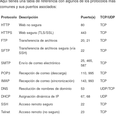
Aquí tienes una tabla de referencia con algunos de los protocolos más
comunes y sus puertos asociados:
Protocolo
Descripción
Puerto(s)
TCP/UDP
HTTP
Web no segura
80
TCP
HTTPS
Web segura (TLS/SSL)
443
TCP
FTP
Transferencia de archivos
20, 21
TCP
Transferencia de archivos segura (vía
SFTP
22
TCP
SSH)
25, 465,
SMTP
Envío de correo electrónico
TCP
587
POP3
Recepción de correo (descarga)
110, 995
TCP
IMAP
Recepción de correo (sincronización)
143, 993
TCP
DNS
Resolución de nombres de dominio
53
UDP/TCP
DHCP
Asignación dinámica de IP
67, 68
UDP
SSH
Acceso remoto seguro
22
TCP
Telnet
Acceso remoto (no seguro)
23
TCP