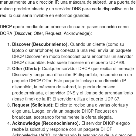
manualmente una dirección IP, una máscara de subred, una puerta de
enlace predeterminada y un servidor DNS para cada dispositivo en la
red, lo cual sería inviable en entornos grandes.
DHCP opera mediante un proceso de cuatro pasos conocido como
DORA (Discover, Offer, Request, Acknowledge):
Discover (Descubrimiento):
Cuando un cliente (como su
laptop o smartphone) se conecta a una red, envía un paquete
DHCP Discover en modo broadcast para encontrar un servidor
DHCP disponible. Esto suele hacerse en el puerto UDP 68.
Offer (Oferta):
Cualquier servidor DHCP que reciba el mensaje
Discover y tenga una dirección IP disponible, responde con un
paquete DHCP Offer. Este paquete incluye una dirección IP
disponible, la máscara de subred, la puerta de enlace
predeterminada, el servidor DNS y el tiempo de arrendamiento
(lease time) de la IP. El servidor utiliza el puerto UDP 67.
Request (Solicitud):
El cliente recibe una o varias ofertas y
elige una. Luego, envía un paquete DHCP Request en
broadcast, aceptando formalmente la oferta elegida.
Acknowledge (Reconocimiento):
El servidor DHCP elegido
recibe la solicitud y responde con un paquete DHCP
Acknowledge (ACK), confirmando la asignación de la dirección