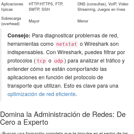
Aplicaciones
HTTP/HTTPS, FTP,
DNS (consultas), VoIP, Video
típicas
SMTP, SSH
Streaming, Juegos en línea
Sobrecarga
Mayor
Menor
(overhead)
Consejo:
Para diagnosticar problemas de red,
herramientas como
o Wireshark son
netstat
indispensables. Con Wireshark, puedes filtrar por
protocolos (
o
) para analizar el tráfico y
tcp
udp
entender cómo se están comportando las
aplicaciones en función del protocolo de
transporte que utilizan. Esto es clave para una
optimización de red eficiente
.
Domina la Administración de Redes: De
Cero a Experto
¿Buscas una formación completa que te impulse en el sector de las