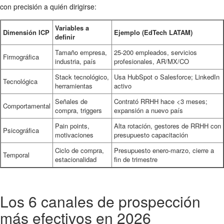
con precisión a quién dirigirse:
Variables a
Dimensión ICP
Ejemplo (EdTech LATAM)
definir
Tamaño empresa,
25-200 empleados, servicios
Firmográfica
industria, país
profesionales, AR/MX/CO
Stack tecnológico,
Usa HubSpot o Salesforce; LinkedIn
Tecnológica
herramientas
activo
Señales de
Contrató RRHH hace <3 meses;
Comportamental
compra, triggers
expansión a nuevo país
Pain points,
Alta rotación, gestores de RRHH con
Psicográfica
motivaciones
presupuesto capacitación
Ciclo de compra,
Presupuesto enero-marzo, cierre a
Temporal
estacionalidad
fin de trimestre
Los 6 canales de prospección
más efectivos en 2026