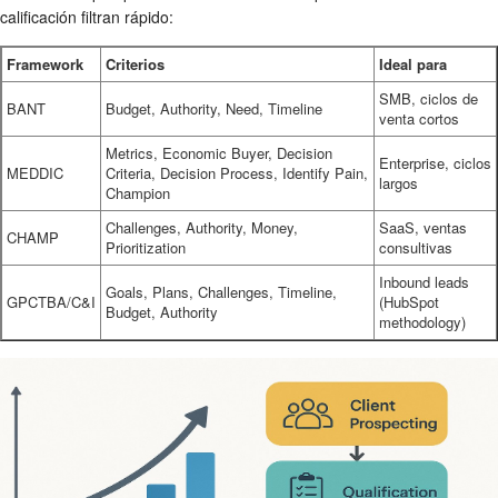
calificación filtran rápido:
Framework
Criterios
Ideal para
SMB, ciclos de
BANT
Budget, Authority, Need, Timeline
venta cortos
Metrics, Economic Buyer, Decision
Enterprise, ciclos
MEDDIC
Criteria, Decision Process, Identify Pain,
largos
Champion
Challenges, Authority, Money,
SaaS, ventas
CHAMP
Prioritization
consultivas
Inbound leads
Goals, Plans, Challenges, Timeline,
GPCTBA/C&I
(HubSpot
Budget, Authority
methodology)