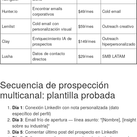
Encontrar emails
Hunter.io
$49/mes
Cold email
corporativos
Cold email con
Lemlist
$59/mes
Outreach creativo
personalización visual
Enriquecimiento IA de
Outreach
Clay
$149/mes
prospectos
hiperpersonalizado
Datos de contacto
Lusha
$29/mes
SMB LATAM
directos
Secuencia de prospección
multicanal: plantilla probada
Día 1
: Conexión LinkedIn con nota personalizada (dato
específico del perfil)
Día 3
: Email frío de apertura — línea asunto: "[Nombre], [insight
sobre su industria]"
Día 5
: Comentar último post del prospecto en LinkedIn