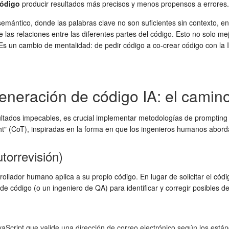
código
producir resultados más precisos y menos propensos a errores.
semántico, donde las palabras clave no son suficientes sin contexto, en
e las relaciones entre las diferentes partes del código. Esto no solo 
Es un cambio de mentalidad: de pedir código a co-crear código con l
eneración de código IA: el camino
ltados impecables, es crucial implementar metodologías de prompting q
ht" (CoT), inspiradas en la forma en que los ingenieros humanos abor
torrevisión)
ollador humano aplica a su propio código. En lugar de solicitar el códi
 de código (o un ingeniero de QA) para identificar y corregir posibles d
aScript que valide una dirección de correo electrónico según los est