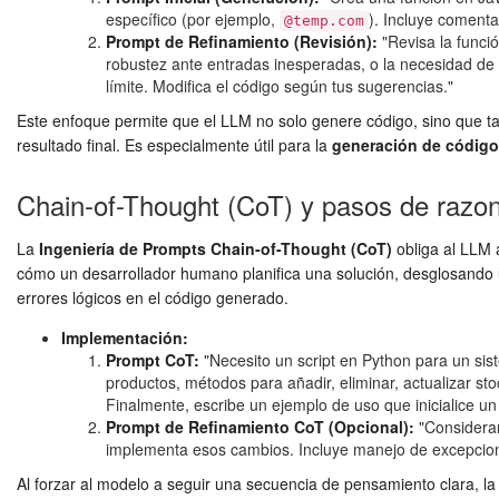
específico (por ejemplo,
). Incluye comentar
@temp.com
Prompt de Refinamiento (Revisión):
"Revisa la funció
robustez ante entradas inesperadas, o la necesidad de 
límite. Modifica el código según tus sugerencias."
Este enfoque permite que el LLM no solo genere código, sino que tam
resultado final. Es especialmente útil para la
generación de código
Chain-of-Thought (CoT) y pasos de razon
La
Ingeniería de Prompts Chain-of-Thought (CoT)
obliga al LLM 
cómo un desarrollador humano planifica una solución, desglosando u
errores lógicos en el código generado.
Implementación:
Prompt CoT:
"Necesito un script en Python para un siste
productos, métodos para añadir, eliminar, actualizar s
Finalmente, escribe un ejemplo de uso que inicialice un 
Prompt de Refinamiento CoT (Opcional):
"Consideran
implementa esos cambios. Incluye manejo de excepciones
Al forzar al modelo a seguir una secuencia de pensamiento clara, l