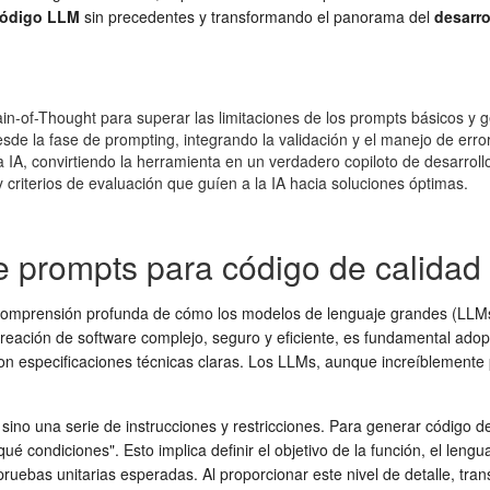
código LLM
sin precedentes y transformando el panorama del
desarro
in-of-Thought para superar las limitaciones de los prompts básicos y 
esde la fase de prompting, integrando la validación y el manejo de erro
a IA, convirtiendo la herramienta en un verdadero copiloto de desarroll
y criterios de evaluación que guíen a la IA hacia soluciones óptimas.
 prompts para código de calidad 
comprensión profunda de cómo los modelos de lenguaje grandes (LLMs) 
 creación de software complejo, seguro y eficiente, es fundamental adop
on especificaciones técnicas claras. Los LLMs, aunque increíblemente p
no una serie de instrucciones y restricciones. Para generar código de 
ué condiciones". Esto implica definir el objetivo de la función, el len
 pruebas unitarias esperadas. Al proporcionar este nivel de detalle, tr