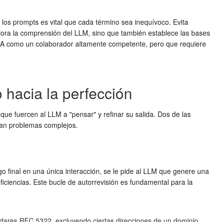
 los prompts es vital que cada término sea inequívoco. Evita
mejora la comprensión del LLM, sino que también establece las bases
a IA como un colaborador altamente competente, pero que requiere
 hacia la perfección
ue fuercen al LLM a "pensar" y refinar su salida. Dos de las
dan problemas complejos.
go final en una única interacción, se le pide al LLM que genere una
eficiencias. Este bucle de autorrevisión es fundamental para la
ándares RFC 5322, excluyendo ciertas direcciones de un dominio