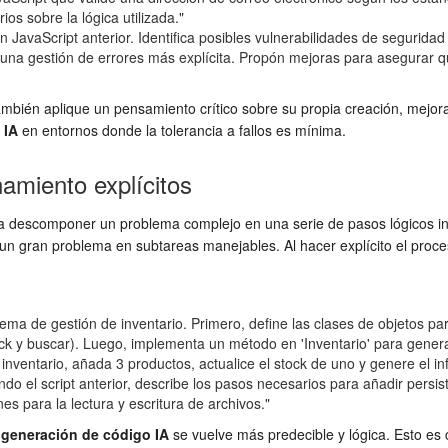
ios sobre la lógica utilizada."
n JavaScript anterior. Identifica posibles vulnerabilidades de segurid
una gestión de errores más explícita. Propón mejoras para asegurar q
bién aplique un pensamiento crítico sobre su propia creación, mejorand
 IA
en entornos donde la tolerancia a fallos es mínima.
amiento explícitos
a descomponer un problema complejo en una serie de pasos lógicos inte
n gran problema en subtareas manejables. Al hacer explícito el proce
ma de gestión de inventario. Primero, define las clases de objetos para
tock y buscar). Luego, implementa un método en 'Inventario' para gene
inventario, añada 3 productos, actualice el stock de uno y genere el in
do el script anterior, describe los pasos necesarios para añadir persi
 para la lectura y escritura de archivos."
a
generación de código IA
se vuelve más predecible y lógica. Esto es 