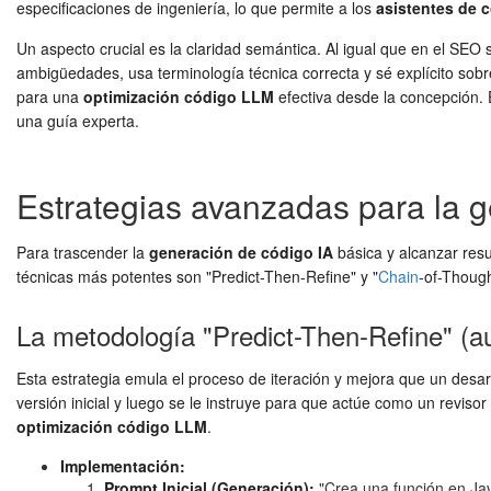
especificaciones de ingeniería, lo que permite a los
asistentes de 
Un aspecto crucial es la claridad semántica. Al igual que en el SEO 
ambigüedades, usa terminología técnica correcta y sé explícito sobr
para una
optimización código LLM
efectiva desde la concepción. 
una guía experta.
Estrategias avanzadas para la g
Para trascender la
generación de código IA
básica y alcanzar resu
técnicas más potentes son "Predict-Then-Refine" y "
Chain
-of-Thoug
La metodología "Predict-Then-Refine" (au
Esta estrategia emula el proceso de iteración y mejora que un desarr
versión inicial y luego se le instruye para que actúe como un revisor
optimización código LLM
.
Implementación:
Prompt Inicial (Generación):
"Crea una función en Jav