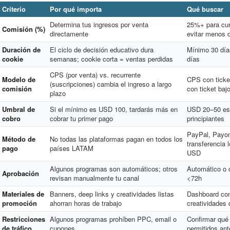
Criterio
Por qué importa
Qué buscar
Determina tus ingresos por venta
25%+ para cur
Comisión (%)
directamente
evitar menos 
Duración de
El ciclo de decisión educativo dura
Mínimo 30 día
cookie
semanas; cookie corta = ventas perdidas
días
CPS (por venta) vs. recurrente
Modelo de
CPS con ticket
(suscripciones) cambia el ingreso a largo
comisión
con ticket baj
plazo
Umbral de
Si el mínimo es USD 100, tardarás más en
USD 20–50 es 
cobro
cobrar tu primer pago
principiantes
PayPal, Payon
Método de
No todas las plataformas pagan en todos los
transferencia 
pago
países LATAM
USD
Algunos programas son automáticos; otros
Automático o 
Aprobación
revisan manualmente tu canal
<72h
Materiales de
Banners, deep links y creatividades listas
Dashboard con
promoción
ahorran horas de trabajo
creatividades
Restricciones
Algunos programas prohíben PPC, email o
Confirmar qué
de tráfico
cupones
permitidos ant