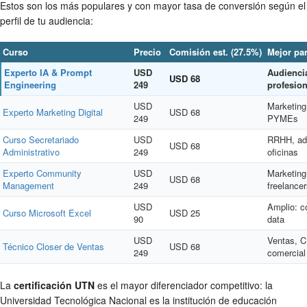
Estos son los más populares y con mayor tasa de conversión según el
perfil de tu audiencia:
Curso
Precio
Comisión est. (27.5%)
Mejor pa
Experto IA & Prompt
USD
Audiencia
USD 68
Engineering
249
profesio
USD
Marketing
Experto Marketing Digital
USD 68
249
PYMEs
Curso Secretariado
USD
RRHH, adm
USD 68
Administrativo
249
oficinas
Experto Community
USD
Marketing 
USD 68
Management
249
freelance
USD
Amplio: c
Curso Microsoft Excel
USD 25
90
data
USD
Ventas, 
Técnico Closer de Ventas
USD 68
249
comercial
La
certificación UTN
es el mayor diferenciador competitivo: la
Universidad Tecnológica Nacional es la institución de educación