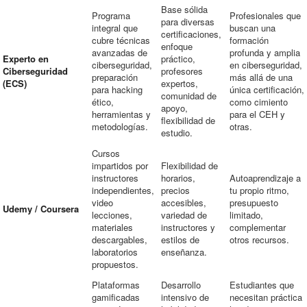
Base sólida
Programa
Profesionales que
para diversas
integral que
buscan una
certificaciones,
cubre técnicas
formación
enfoque
avanzadas de
profunda y amplia
Experto en
práctico,
ciberseguridad,
en ciberseguridad,
Ciberseguridad
profesores
preparación
más allá de una
(ECS)
expertos,
para hacking
única certificación,
comunidad de
ético,
como cimiento
apoyo,
herramientas y
para el CEH y
flexibilidad de
metodologías.
otras.
estudio.
Cursos
impartidos por
Flexibilidad de
instructores
horarios,
Autoaprendizaje a
independientes,
precios
tu propio ritmo,
video
accesibles,
presupuesto
Udemy / Coursera
lecciones,
variedad de
limitado,
materiales
instructores y
complementar
descargables,
estilos de
otros recursos.
laboratorios
enseñanza.
propuestos.
Plataformas
Desarrollo
Estudiantes que
gamificadas
intensivo de
necesitan práctica