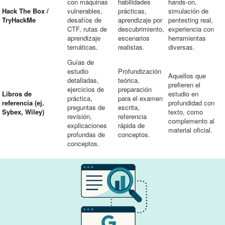
con máquinas
habilidades
hands-on,
Hack The Box /
vulnerables,
prácticas,
simulación de
TryHackMe
desafíos de
aprendizaje por
pentesting real,
CTF, rutas de
descubrimiento,
experiencia con
aprendizaje
escenarios
herramientas
temáticas.
realistas.
diversas.
Guías de
estudio
Profundización
Aquellos que
detalladas,
teórica,
prefieren el
ejercicios de
preparación
Libros de
estudio en
práctica,
para el examen
referencia (ej.
profundidad con
preguntas de
escrita,
Sybex, Wiley)
texto, como
revisión,
referencia
complemento al
explicaciones
rápida de
material oficial.
profundas de
conceptos.
conceptos.