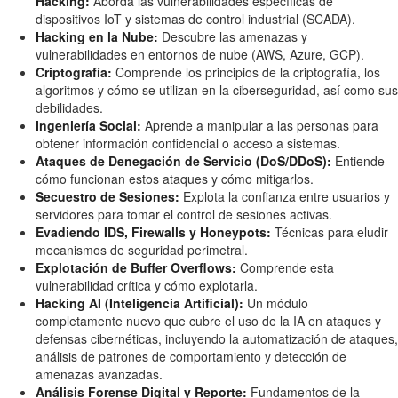
Hacking:
Aborda las vulnerabilidades específicas de
dispositivos IoT y sistemas de control industrial (SCADA).
Hacking en la Nube:
Descubre las amenazas y
vulnerabilidades en entornos de nube (AWS, Azure, GCP).
Criptografía:
Comprende los principios de la criptografía, los
algoritmos y cómo se utilizan en la ciberseguridad, así como sus
debilidades.
Ingeniería Social:
Aprende a manipular a las personas para
obtener información confidencial o acceso a sistemas.
Ataques de Denegación de Servicio (DoS/DDoS):
Entiende
cómo funcionan estos ataques y cómo mitigarlos.
Secuestro de Sesiones:
Explota la confianza entre usuarios y
servidores para tomar el control de sesiones activas.
Evadiendo IDS, Firewalls y Honeypots:
Técnicas para eludir
mecanismos de seguridad perimetral.
Explotación de Buffer Overflows:
Comprende esta
vulnerabilidad crítica y cómo explotarla.
Hacking AI (Inteligencia Artificial):
Un módulo
completamente nuevo que cubre el uso de la IA en ataques y
defensas cibernéticas, incluyendo la automatización de ataques,
análisis de patrones de comportamiento y detección de
amenazas avanzadas.
Análisis Forense Digital y Reporte:
Fundamentos de la