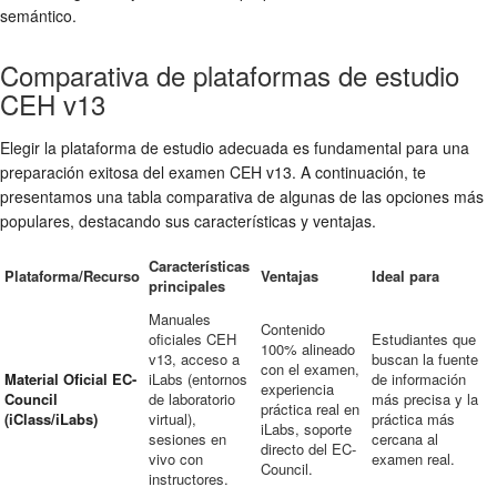
semántico.
Comparativa de plataformas de estudio
CEH v13
Elegir la plataforma de estudio adecuada es fundamental para una
preparación exitosa del examen CEH v13. A continuación, te
presentamos una tabla comparativa de algunas de las opciones más
populares, destacando sus características y ventajas.
Características
Plataforma/Recurso
Ventajas
Ideal para
principales
Manuales
Contenido
oficiales CEH
Estudiantes que
100% alineado
v13, acceso a
buscan la fuente
con el examen,
Material Oficial EC-
iLabs (entornos
de información
experiencia
Council
de laboratorio
más precisa y la
práctica real en
(iClass/iLabs)
virtual),
práctica más
iLabs, soporte
sesiones en
cercana al
directo del EC-
vivo con
examen real.
Council.
instructores.