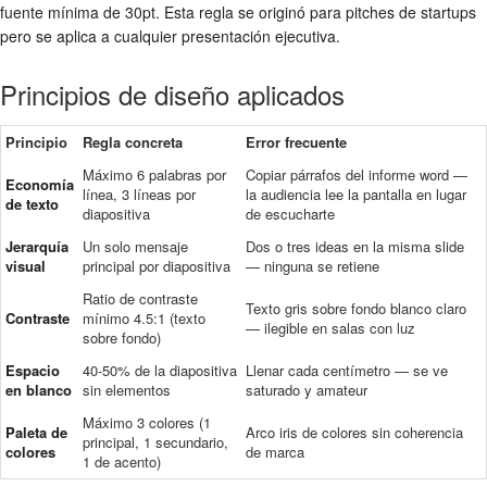
fuente mínima de 30pt. Esta regla se originó para pitches de startups
pero se aplica a cualquier presentación ejecutiva.
Principios de diseño aplicados
Principio
Regla concreta
Error frecuente
Máximo 6 palabras por
Copiar párrafos del informe word —
Economía
línea, 3 líneas por
la audiencia lee la pantalla en lugar
de texto
diapositiva
de escucharte
Jerarquía
Un solo mensaje
Dos o tres ideas en la misma slide
visual
principal por diapositiva
— ninguna se retiene
Ratio de contraste
Texto gris sobre fondo blanco claro
Contraste
mínimo 4.5:1 (texto
— ilegible en salas con luz
sobre fondo)
Espacio
40-50% de la diapositiva
Llenar cada centímetro — se ve
en blanco
sin elementos
saturado y amateur
Máximo 3 colores (1
Paleta de
Arco iris de colores sin coherencia
principal, 1 secundario,
colores
de marca
1 de acento)