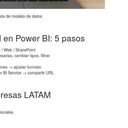
ista de modelo de datos
 en Power BI: 5 pasos
 / Web / SharePoint
rias, cambiar tipos, filtrar
iones → ajustar formato
er BI Service → compartir URL
presas LATAM
cionales