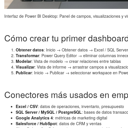
Interfaz de Power BI Desktop: Panel de campos, visualizaciones y v
Cómo crear tu primer dashboard
Obtener datos
: Inicio → Obtener datos → Excel / SQL Server
Transformar
: Power Query Editor → eliminar columnas innecesa
Modelar
: Vista de modelo → crear relaciones entre tablas
Visualizar
: Vista de informe → arrastrar campos a visualizac
Publicar
: Inicio → Publicar → seleccionar workspace en Pow
Conectores más usados en em
Excel / CSV
: datos de operaciones, inventario, presupuesto
SQL Server / MySQL / PostgreSQL
: bases de datos transac
Google Analytics 4
: métricas de marketing digital
Salesforce / HubSpot
: datos de CRM y ventas