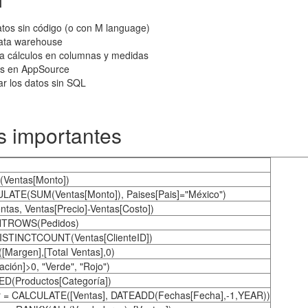
datos sin código (o con M language)
 data warehouse
ra cálculos en columnas y medidas
als en AppSource
ar los datos sin SQL
s importantes
(Ventas[Monto])
LATE(SUM(Ventas[Monto]), Paises[Pais]="México")
as, Ventas[Precio]-Ventas[Costo])
NTROWS(Pedidos)
DISTINCTCOUNT(Ventas[ClienteID])
Margen],[Total Ventas],0)
ación]>0, "Verde", "Rojo")
ED(Productos[Categoría])
or = CALCULATE([Ventas], DATEADD(Fechas[Fecha],-1,YEAR))