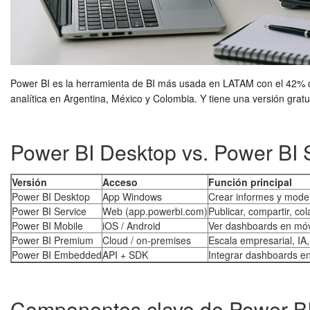
Power BI es la herramienta de BI más usada en LATAM con el 42% d
analítica en Argentina, México y Colombia. Y tiene una versión grat
Power BI Desktop vs. Power BI 
Versión
Acceso
Función principal
Power BI Desktop
App Windows
Crear informes y mode
Power BI Service
Web (app.powerbi.com)
Publicar, compartir, co
Power BI Mobile
iOS / Android
Ver dashboards en móv
Power BI Premium
Cloud / on-premises
Escala empresarial, IA,
Power BI Embedded
API + SDK
Integrar dashboards e
Componentes clave de Power B