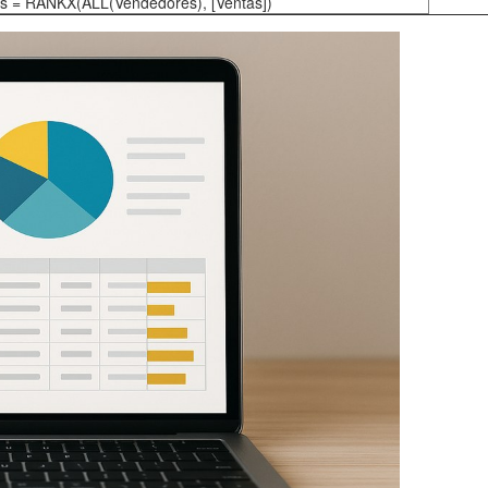
s = RANKX(ALL(Vendedores), [Ventas])