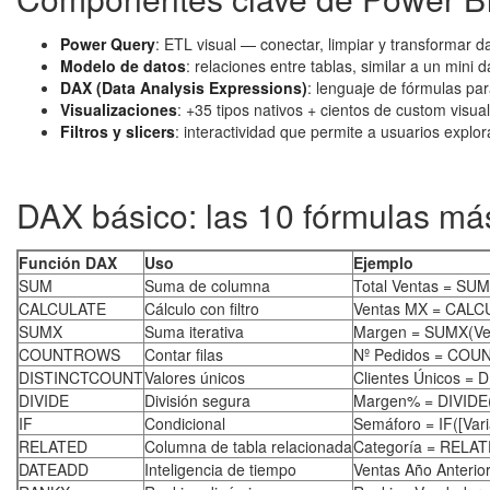
Power Query
: ETL visual — conectar, limpiar y transformar 
Modelo de datos
: relaciones entre tablas, similar a un mini
DAX (Data Analysis Expressions)
: lenguaje de fórmulas pa
Visualizaciones
: +35 tipos nativos + cientos de custom visu
Filtros y slicers
: interactividad que permite a usuarios explor
DAX básico: las 10 fórmulas má
Función DAX
Uso
Ejemplo
SUM
Suma de columna
Total Ventas = SUM
CALCULATE
Cálculo con filtro
Ventas MX = CALCU
SUMX
Suma iterativa
Margen = SUMX(Vent
COUNTROWS
Contar filas
Nº Pedidos = COU
DISTINCTCOUNT
Valores únicos
Clientes Únicos = 
DIVIDE
División segura
Margen% = DIVIDE([
IF
Condicional
Semáforo = IF([Vari
RELATED
Columna de tabla relacionada
Categoría = RELAT
DATEADD
Inteligencia de tiempo
Ventas Año Anteri