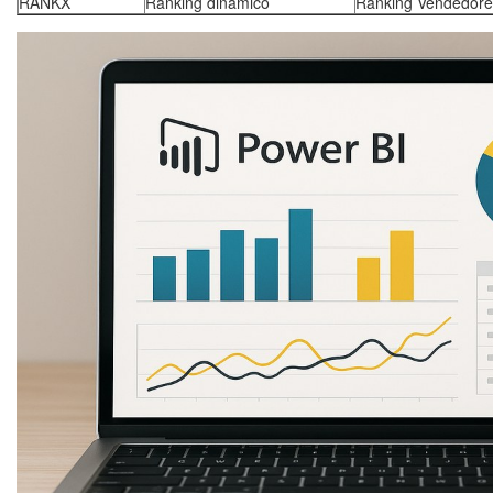
RANKX
Ranking dinámico
Ranking Vendedore