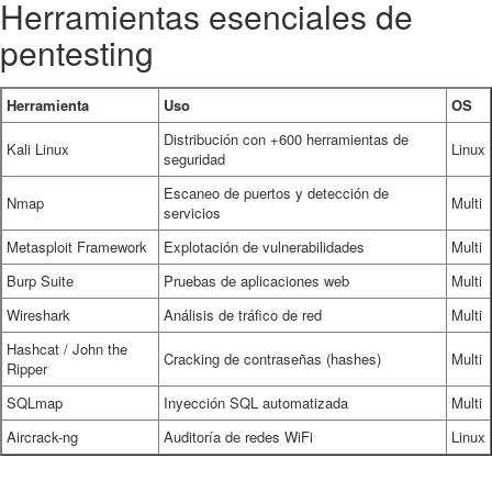
Herramientas esenciales de
pentesting
Herramienta
Uso
OS
Distribución con +600 herramientas de
Kali Linux
Linux
seguridad
Escaneo de puertos y detección de
Nmap
Multi
servicios
Metasploit Framework
Explotación de vulnerabilidades
Multi
Burp Suite
Pruebas de aplicaciones web
Multi
Wireshark
Análisis de tráfico de red
Multi
Hashcat / John the
Cracking de contraseñas (hashes)
Multi
Ripper
SQLmap
Inyección SQL automatizada
Multi
Aircrack-ng
Auditoría de redes WiFi
Linux