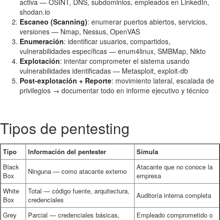
activa — OSINT, DNS, subdominios, empleados en LinkedIn,
shodan.io
Escaneo (Scanning)
: enumerar puertos abiertos, servicios,
versiones — Nmap, Nessus, OpenVAS
Enumeración
: identificar usuarios, compartidos,
vulnerabilidades específicas — enum4linux, SMBMap, Nikto
Explotación
: intentar comprometer el sistema usando
vulnerabilidades identificadas — Metasploit, exploit-db
Post-explotación + Reporte
: movimiento lateral, escalada de
privilegios → documentar todo en informe ejecutivo y técnico
Tipos de pentesting
Tipo
Información del pentester
Simula
Black
Atacante que no conoce la
Ninguna — como atacante externo
Box
empresa
White
Total — código fuente, arquitectura,
Auditoría interna completa
Box
credenciales
Grey
Parcial — credenciales básicas,
Empleado comprometido o