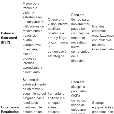
Marco para
traducir la
visión y
Requiere
estrategia en
Ofrece una
tiempo para
un conjunto de
visión integral,
implementar,
indicadores de
Grandes
equilibra
puede ser
rendimiento a
empresas,
Balanced
objetivos a
complejo de
través de
organizacione
Scorecard
corto y largo
mantener,
cuatro
con múltiples
(BSC)
plazo, mejora
necesita un
perspectivas:
objetivos
la
fuerte
financiera,
interconectado
comunicación
compromiso
cliente,
estratégica.
de la
procesos
dirección.
internos,
aprendizaje y
crecimiento.
Sistema de
Requiere
establecimiento
disciplina
de objetivos y
para definir
seguimiento del
Fomenta la
OKRs
progreso hacia
agilidad y el
correctos,
resultados
enfoque,
Startups,
riesgo de
Objetivos y
medibles. Se
alinea
equipos ágiles
enfocarse
Resultados
enfoca en un
equipos,
empresas con
solo en lo