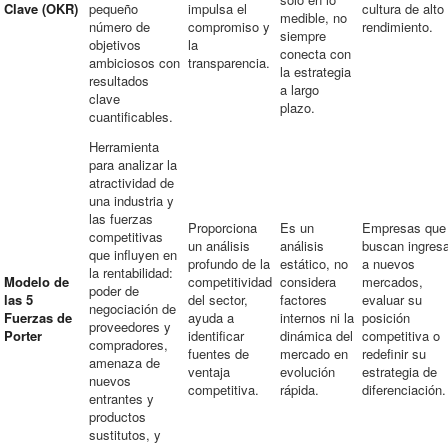
Clave (OKR)
pequeño
impulsa el
cultura de alto
medible, no
número de
compromiso y
rendimiento.
siempre
objetivos
la
conecta con
ambiciosos con
transparencia.
la estrategia
resultados
a largo
clave
plazo.
cuantificables.
Herramienta
para analizar la
atractividad de
una industria y
las fuerzas
Proporciona
Es un
Empresas que
competitivas
un análisis
análisis
buscan ingresa
que influyen en
profundo de la
estático, no
a nuevos
la rentabilidad:
Modelo de
competitividad
considera
mercados,
poder de
las 5
del sector,
factores
evaluar su
negociación de
Fuerzas de
ayuda a
internos ni la
posición
proveedores y
Porter
identificar
dinámica del
competitiva o
compradores,
fuentes de
mercado en
redefinir su
amenaza de
ventaja
evolución
estrategia de
nuevos
competitiva.
rápida.
diferenciación.
entrantes y
productos
sustitutos, y