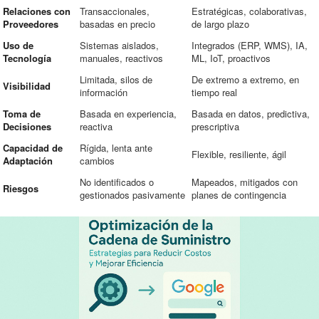
Relaciones con
Transaccionales,
Estratégicas, colaborativas,
Proveedores
basadas en precio
de largo plazo
Uso de
Sistemas aislados,
Integrados (ERP, WMS), IA,
Tecnología
manuales, reactivos
ML, IoT, proactivos
Limitada, silos de
De extremo a extremo, en
Visibilidad
información
tiempo real
Toma de
Basada en experiencia,
Basada en datos, predictiva,
Decisiones
reactiva
prescriptiva
Capacidad de
Rígida, lenta ante
Flexible, resiliente, ágil
Adaptación
cambios
No identificados o
Mapeados, mitigados con
Riesgos
gestionados pasivamente
planes de contingencia