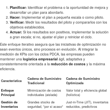
Planificar:
Identificar el problema o la oportunidad de mejora y
desarrollar un plan para abordarlo.
Hacer:
Implementar el plan a pequeña escala o como piloto.
Verificar:
Medir los resultados del piloto y compararlos con los
objetivos establecidos.
Actuar:
Si los resultados son positivos, implementar la solución
a gran escala; si no, ajustar el plan y reiniciar el ciclo.
Este enfoque iterativo asegura que las iniciativas de optimización no
sean eventos únicos, sino procesos en evolución. Al integrar la
medición de KPIs con los ciclos PDCA, las empresas pueden
mantener una
logística empresarial
ágil, adaptativa y
consistentemente orientada a la
reducción de costos
y la máxima
eficiencia.
Cadena de Suministro
Cadena de Suministro
Característica
Tradicional
Optimizada
Enfoque
Minimización de costos
Valor total y eficiencia global
Principal
individuales (aislada)
(holística)
Gestión de
Grandes stocks de
Just-in-Time (JIT), inventarios
Inventarios
seguridad, "por si acaso"
reducidos, predictivos