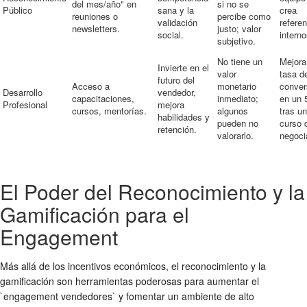
del mes/año" en
si no se
Público
sana y la
crea
reuniones o
percibe como
validación
refere
newsletters.
justo; valor
social.
interno
subjetivo.
No tiene un
Mejora
Invierte en el
valor
tasa d
futuro del
Acceso a
monetario
conver
Desarrollo
vendedor,
capacitaciones,
inmediato;
en un
Profesional
mejora
cursos, mentorías.
algunos
tras un
habilidades y
pueden no
curso 
retención.
valorarlo.
negoci
El Poder del Reconocimiento y la
Gamificación para el
Engagement
Más allá de los incentivos económicos, el reconocimiento y la
gamificación son herramientas poderosas para aumentar el
`engagement vendedores` y fomentar un ambiente de alto