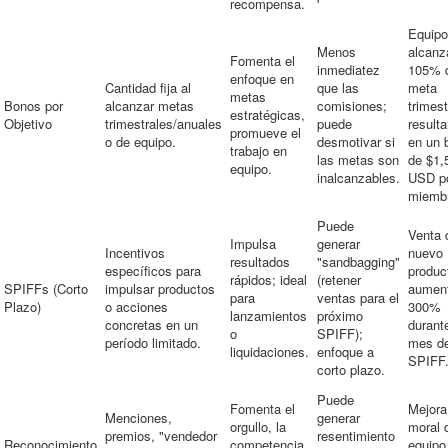
recompensa.
Equipo
Menos
alcanz
Fomenta el
inmediatez
105% d
enfoque en
Cantidad fija al
que las
meta
metas
Bonos por
alcanzar metas
comisiones;
trimest
estratégicas,
Objetivo
trimestrales/anuales
puede
result
promueve el
o de equipo.
desmotivar si
en un 
trabajo en
las metas son
de $1,
equipo.
inalcanzables.
USD p
miemb
Puede
Venta 
Impulsa
generar
Incentivos
nuevo
resultados
"sandbagging"
específicos para
produc
rápidos; ideal
(retener
SPIFFs (Corto
impulsar productos
aumen
para
ventas para el
Plazo)
o acciones
300%
lanzamientos
próximo
concretas en un
durante
o
SPIFF);
período limitado.
mes de
liquidaciones.
enfoque a
SPIFF
corto plazo.
Puede
Fomenta el
Mejora
Menciones,
generar
orgullo, la
moral 
premios, "vendedor
resentimiento
Reconocimiento
competencia
equipo