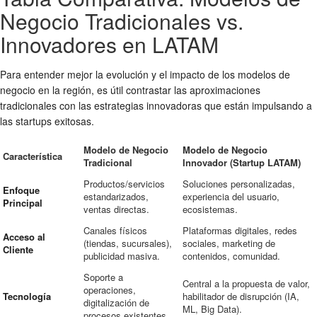
Negocio Tradicionales vs.
Innovadores en LATAM
Para entender mejor la evolución y el impacto de los
modelos de
negocio
en la región, es útil contrastar las aproximaciones
tradicionales con las estrategias innovadoras que están impulsando a
las
startups exitosas
.
Modelo de Negocio
Modelo de Negocio
Característica
Tradicional
Innovador (Startup LATAM)
Productos/servicios
Soluciones personalizadas,
Enfoque
estandarizados,
experiencia del usuario,
Principal
ventas directas.
ecosistemas.
Canales físicos
Plataformas digitales, redes
Acceso al
(tiendas, sucursales),
sociales, marketing de
Cliente
publicidad masiva.
contenidos, comunidad.
Soporte a
Central a la propuesta de valor,
operaciones,
Tecnología
habilitador de disrupción (IA,
digitalización de
ML, Big Data).
procesos existentes.