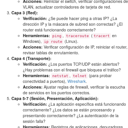
Acciones:
Reiniciar el switch, verificar configuraciones de
VLAN, actualizar controladores de tarjeta de red.
Capa 3 (Red):
Verificación:
¿Se puede hacer ping a otras IP? ¿La
dirección IP y la máscara de subred son correctas? ¿El
router está funcionando correctamente?
Herramientas:
,
(
en
ping
traceroute
tracert
Windows),
(Linux).
ip route
Acciones:
Verificar configuración de IP, reiniciar el router,
revisar tablas de enrutamiento.
Capa 4 (Transporte):
Verificación:
¿Los puertos TCP/UDP están abiertos?
¿Hay problemas con el firewall que bloquea el tráfico?
Herramientas:
,
(para probar
netstat
telnet
conectividad a puertos),
Wireshark
.
Acciones:
Ajustar reglas de firewall, verificar la escucha
de servicios en los puertos correctos.
Capa 5-7 (Sesión, Presentación, Aplicación):
Verificación:
¿La aplicación específica está funcionando
correctamente? ¿Los datos se están procesando y
presentando correctamente? ¿La autenticación de la
sesión falla?
Herramientas:
Registros de aplicaciones, depuradores