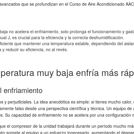
 avanzados que se profundizan en el Curso de Aire Acondicionado AAC
ja no acelera el enfriamiento, solo prolonga el funcionamiento y gas
J, es crucial para la eficiencia y la correcta deshumidificación.
ciente que mantener una temperatura estable, dependiendo del aislami
 y reducir su eficiencia, no al revés.
mperatura muy baja enfría más ráp
l enfriamiento
 y perjudiciales. La idea anecdótica es simple: si tienes mucho calor,
ente falso desde una perspectiva científica y técnica. Un equipo de a
nte. Su capacidad de enfriamiento no se acelera por una configuración
que el compresor de la unidad trabajará durante un período mucho más p
bién somete al equipo a un esfuerzo innecesario, aumentando el des