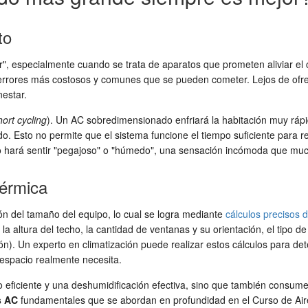
to
", especialmente cuando se trata de aparatos que prometen aliviar el 
 errores más costosos y comunes que se pueden cometer. Lejos de ofr
nestar.
hort cycling
). Un AC sobredimensionado enfriará la habitación muy rá
 Esto no permite que el sistema funcione el tiempo suficiente para re
l lo hará sentir "pegajoso" o "húmedo", una sensación incómoda que m
térmica
ión del tamaño del equipo, lo cual se logra mediante
cálculos precisos 
a altura del techo, la cantidad de ventanas y su orientación, el tipo d
ión). Un experto en climatización puede realizar estos cálculos para 
 espacio realmente necesita.
iciente y una deshumidificación efectiva, sino que también consume men
s AC
fundamentales que se abordan en profundidad en el Curso de Ai