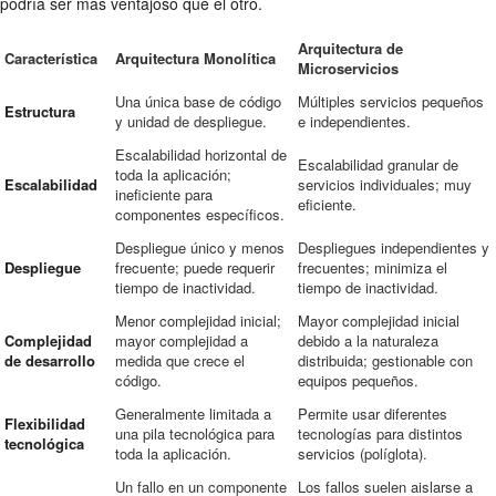
podría ser más ventajoso que el otro.
Arquitectura de
Característica
Arquitectura Monolítica
Microservicios
Una única base de código
Múltiples servicios pequeños
Estructura
y unidad de despliegue.
e independientes.
Escalabilidad horizontal de
Escalabilidad granular de
toda la aplicación;
Escalabilidad
servicios individuales; muy
ineficiente para
eficiente.
componentes específicos.
Despliegue único y menos
Despliegues independientes y
Despliegue
frecuente; puede requerir
frecuentes; minimiza el
tiempo de inactividad.
tiempo de inactividad.
Menor complejidad inicial;
Mayor complejidad inicial
Complejidad
mayor complejidad a
debido a la naturaleza
de desarrollo
medida que crece el
distribuida; gestionable con
código.
equipos pequeños.
Generalmente limitada a
Permite usar diferentes
Flexibilidad
una pila tecnológica para
tecnologías para distintos
tecnológica
toda la aplicación.
servicios (políglota).
Un fallo en un componente
Los fallos suelen aislarse a